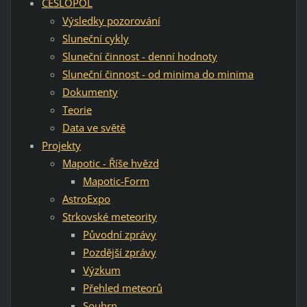
ČESLOPOL
Výsledky pozorování
Sluneční cykly
Sluneční činnost - denní hodnoty
Sluneční činnost - od minima do minima
Dokumenty
Teorie
Data ve světě
Projekty
Mapotic - Říše hvězd
Mapotic-Form
AstroExpo
Strkovské meteority
Původní zprávy
Pozdější zprávy
Výzkum
Přehled meteorů
Souhrn