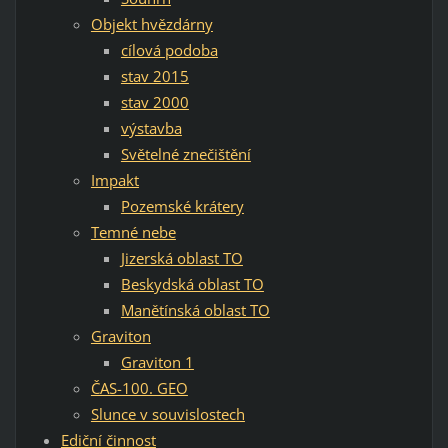
Objekt hvězdárny
cílová podoba
stav 2015
stav 2000
výstavba
Světelné znečištění
Impakt
Pozemské krátery
Temné nebe
Jizerská oblast TO
Beskydská oblast TO
Manětínská oblast TO
Graviton
Graviton 1
ČAS-100. GEO
Slunce v souvislostech
Ediční činnost