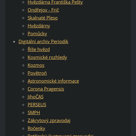
Hvězdárna Františka Pešty
Ondřejov - Frič
Skalnaté Pleso
Hvězdárny
Pomůcky
Digitální archiv Periodik
Říše hvězd
Kosmické rozhledy
Kozmos
Povětroň
Astronomické informace
Corona Pragensis
JihoČAS
PERSEUS
SMPH
Zákrytový zpravodaj
Ročenky
Petřínský ilustrovaný zpravodaj