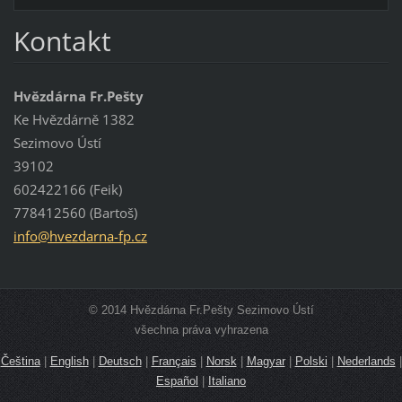
Kontakt
Hvězdárna Fr.Pešty
Ke Hvězdárně 1382
Sezimovo Ústí
39102
602422166 (Feik)
778412560 (Bartoš)
info@hve
zdarna-f
p.cz
© 2014 Hvězdárna Fr.Pešty Sezimovo Ústí
všechna práva vyhrazena
Čeština
|
English
|
Deutsch
|
Français
|
Norsk
|
Magyar
|
Polski
|
Nederlands
|
Español
|
Italiano