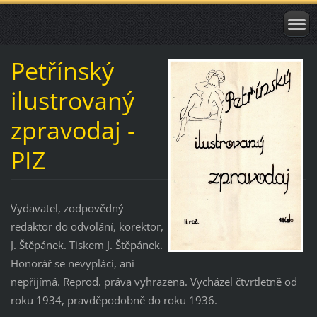
Petřínský
ilustrovaný
zpravodaj -
PIZ
Vydavatel, zodpovědný
redaktor do odvolání, korektor,
J. Štěpánek. Tiskem J. Štěpánek.
Honorář se nevyplácí, ani
nepřijímá. Reprod. práva vyhrazena. Vycházel čtvrtletně od
roku 1934, pravděpodobně do roku 1936.