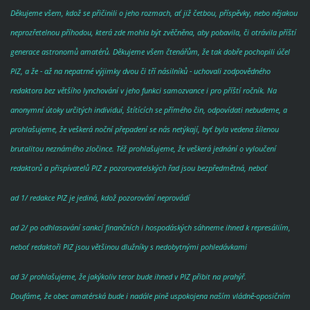
Děkujeme všem, kdož se přičinili o jeho rozmach, ať již četbou, příspěvky, nebo nějakou
neprozřetelnou příhodou, která zde mohla být zvěčněna, aby pobavila, či otrávila příští
generace astronomů amatérů. Děkujeme všem čtenářům, že tak dobře pochopili účel
PIZ, a že - až na nepatrné výjimky dvou či tří násilníků - uchovali zodpovědného
redaktora bez většího lynchování v jeho funkci samozvance i pro příští ročník. Na
anonymní útoky určitých individuí, štítících se přímého čin, odpovídati nebudeme, a
prohlašujeme, že veškerá noční přepadení se nás netýkají, byť byla vedena šílenou
brutalitou neznámého zločince. Též prohlašujeme, že veškerá jednání o vyloučení
redaktorů a přispívatelů PIZ z pozorovatelských řad jsou bezpředmětná, neboť
ad 1/ redakce PIZ je jediná, kdož pozorování neprovádí
ad 2/ po odhlasování sankcí finančních i hospodáských sáhneme ihned k represáliím,
neboť redaktoři PIZ jsou většinou dlužníky s nedobytnými pohledávkami
ad 3/ prohlašujeme, že jakýkoliv teror bude ihned v PIZ přibit na prahýř.
Doufáme, že obec amatérská bude i nadále pině uspokojena naším vládně-oposičním