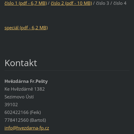
číslo 1 (pdf - 6,7 MB)
/
číslo 2 (pdf - 10 MB)
/ číslo 3 / číslo 4
speciál (pdf - 6,
2 MB)
Kontakt
Hvězdárna Fr.Pešty
Ke Hvězdárně 1382
Sezimovo Ústí
39102
602422166 (Feik)
778412560 (Bartoš)
info@hve
zdarna-f
p.cz