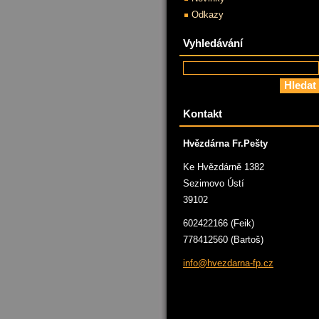
Odkazy
Vyhledávání
Kontakt
Hvězdárna Fr.Pešty
Ke Hvězdárně 1382
Sezimovo Ústí
39102
602422166 (Feik)
778412560 (Bartoš)
info@hve
zdarna-f
p.cz