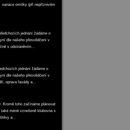
6 sanace omítky (při nepříznivém
předchozích jednání žádáme o
nyní dle našeho přesvědčení v
čně s odstraněním...
ředchozích jednání žádáme o
nyní dle našeho přesvědčení v
í, oprava fasády a...
by. Kromě toho začínáme plánovat
o také méně vznešeně klubovna s
štěvy a...