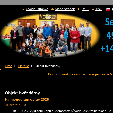
Úvodní stránka
Mapa stránek
RSS
Tisk
Úvod
>
Historie
>
Objekt hvězdárny
Podrobnosti také v rubrice projektů >
Objekt hvězdárny
Harmonogram oprav 2026
08.03.2026 15:50
16.-18.1. 2026 vyklizení kopule, demontáž původní elektroinstalace 22