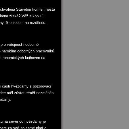
schválena Stavební komisí města
rna získá? Věž s kopulí i
y. S ohledem na rozdílnou...
pro veřejnost i odborné
je nárokům odborných pracovníků
astronomických knihoven na
í části hvězdárny s pozorovací
ozice měl zůstat téměř nezměněn
zdárny.
u na sever od hvězdárny je
re za své, to samé platí o