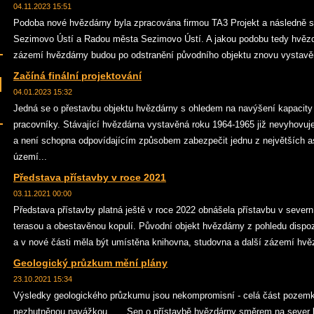
04.11.2023 15:51
Podoba nové hvězdárny byla zpracována firmou TA3 Projekt a následně 
Sezimovo Ústí a Radou města Sezimovo Ústí. A jakou podobu tedy hvězdá
zázemí hvězdárny budou po odstranění původního objektu znovu vystavěn
Začíná finální projektování
04.01.2023 15:32
Jedná se o přestavbu objektu hvězdárny s ohledem na navýšení kapacity 
pracovníky. Stávající hvězdárna vystavěná roku 1964-1965 již nevyhovu
a není schopna odpovídajícím způsobem zabezpečit jednu z největších 
území...
Představa přístavby v roce 2021
03.11.2021 00:00
Představa přístavby platná ještě v roce 2022 obnášela přístavbu v severn
terasou a obestavěnou kopulí. Původní objekt hvězdárny z pohledu disp
a v nové části měla být umístěna knihovna, studovna a další zázemí hvě
Geologický průzkum mění plány
23.10.2021 15:34
Výsledky geologického průzkumu jsou nekompromisní - celá část pozemk
nezhutněnou navážkou. Sen o přístavbě hvězdárny směrem na sever be