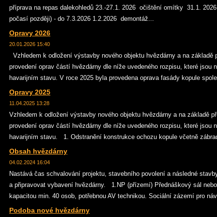
příprava na repas dalekohledů 23.-27.1. 2026 očištění omítky 31.1. 202
počasí později) - do 7.3.2026 1.2.2026 demontáž...
Opravy 2026
20.01.2026 15:40
Vzhledem k odložení výstavby nového objektu hvězdárny a na základě 
provedení oprav částí hvězdárny dle níže uvedeného rozpisu, které jsou 
havarijním stavu. V roce 2025 byla provedena oprava fasády kopule spole
Opravy 2025
11.04.2025 13:28
Vzhledem k odložení výstavby nového objektu hvězdárny a na základě p
provedení oprav částí hvězdárny dle níže uvedeného rozpisu, které jsou 
havarijním stavu. 1. Odstranění konstrukce ochozu kopule včetně zábradl
Obsah hvězdárny
04.02.2024 16:04
Nastává čas schvalování projektu, stavebního povolení a následné stav
a připravovat vybavení hvězdárny. 1.NP (přízemí) Přednáškový sál neb
kapacitou min. 40 osob, potřebnou AV technikou. Sociální zázemí pro náv
Podoba nové hvězdárny