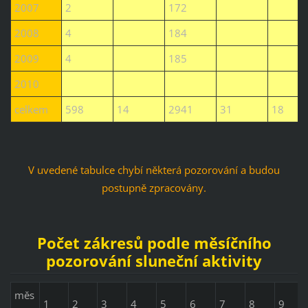
2007
2
172
2008
4
184
2009
4
185
2010
celkem
598
14
2941
31
18
V uvedené tabulce chybí některá pozorování a budou
postupně zpracovány.
Počet zákresů podle měsíčního
pozorování sluneční aktivity
měs
1
2
3
4
5
6
7
8
9