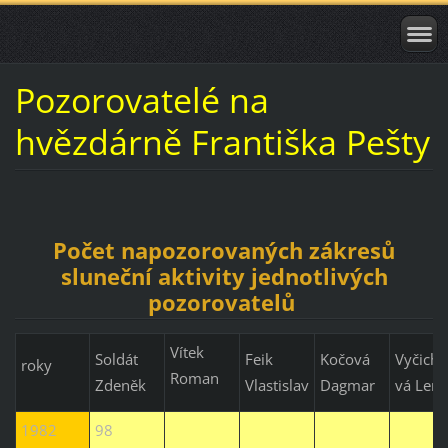
Pozorovatelé na
hvězdárně Františka Pešty
Počet napozorovaných zákresů
sluneční aktivity jednotlivých
pozorovatelů
Vítek
Soldát
Feik
Kočová
Vyčichl
roky
Roman
Zdeněk
Vlastislav
Dagmar
vá Len
1982
98