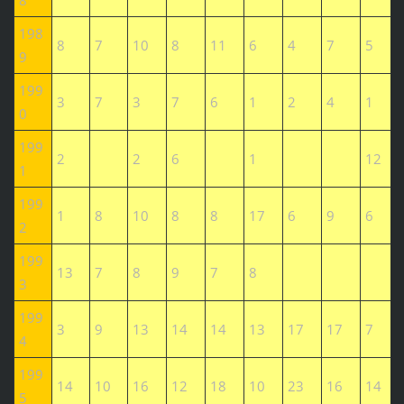
8
198
8
7
10
8
11
6
4
7
5
9
199
3
7
3
7
6
1
2
4
1
0
199
2
2
6
1
12
1
199
1
8
10
8
8
17
6
9
6
2
199
13
7
8
9
7
8
3
199
3
9
13
14
14
13
17
17
7
4
199
14
10
16
12
18
10
23
16
14
5