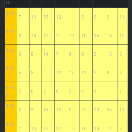
íc
198
7
10
15
12
5
9
9
11
2
198
8
13
15
11
10
10
16
13
12
3
198
3
8
14
7
8
9
5
15
5
4
198
5
8
4
12
13
12
5
8
6
5
198
2
0
3
0
5
4
4
1
1
6
198
6
5
14
16
6
22
23
24
11
7
198
7
10
17
17
15
16
13
11
8