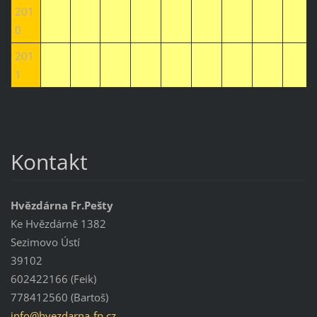
201
0
201
1
Kontakt
Hvězdárna Fr.Pešty
Ke Hvězdárně 1382
Sezimovo Ústí
39102
602422166 (Feik)
778412560 (Bartoš)
info@hve
zdarna-f
p.cz