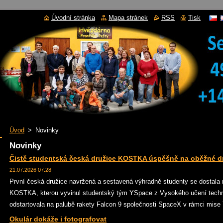
Úvodní stránka
Mapa stránek
RSS
Tisk
Úvod
>
Novinky
Novinky
Čistě studentská česká družice KOSTKA úspěšně na oběžné d
21.07.2026 07:28
První česká družice navržená a sestavená výhradně studenty se dostala
KOSTKA, kterou vyvinul studentský tým YSpace z Vysokého učení techn
odstartovala na palubě rakety Falcon 9 společnosti SpaceX v rámci mise T
Okulár dokáže i fotografovat