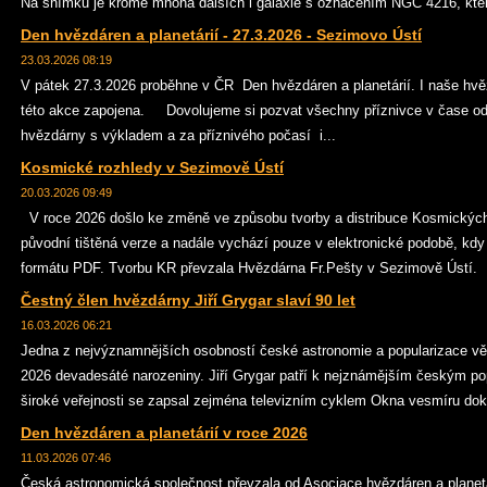
Na snímku je kromě mnoha dalších i galaxie s označením NGC 4216, která
Den hvězdáren a planetárií - 27.3.2026 - Sezimovo Ústí
23.03.2026 08:19
V pátek 27.3.2026 proběhne v ČR Den hvězdáren a planetárií. I naše hvě
této akce zapojena. Dovolujeme si pozvat všechny příznivce v čase od 
hvězdárny s výkladem a za příznivého počasí i...
Kosmické rozhledy v Sezimově Ústí
20.03.2026 09:49
V roce 2026 došlo ke změně ve způsobu tvorby a distribuce Kosmických
původní tištěná verze a nadále vychází pouze v elektronické podobě, kdy
formátu PDF. Tvorbu KR převzala Hvězdárna Fr.Pešty v Sezimově Ústí.
Čestný člen hvězdárny Jiří Grygar slaví 90 let
16.03.2026 06:21
Jedna z nejvýznamnějších osobností české astronomie a popularizace vědy
2026 devadesáté narozeniny. Jiří Grygar patří k nejznámějším českým pop
široké veřejnosti se zapsal zejména televizním cyklem Okna vesmíru dok
Den hvězdáren a planetárií v roce 2026
11.03.2026 07:46
Česká astronomická společnost převzala od Asociace hvězdáren a planetári