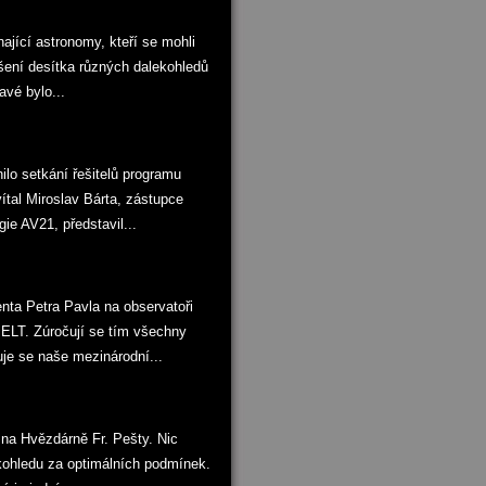
jící astronomy, kteří se mohli
ušení desítka různých dalekohledů
avé bylo...
lo setkání řešitelů programu
vítal Miroslav Bárta, zástupce
gie AV21, představil...
ta Petra Pavla na observatoři
 ELT. Zúročují se tím všechny
uje se naše mezinárodní...
 na Hvězdárně Fr. Pešty. Nic
kohledu za optimálních podmínek.