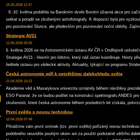
15.05.2026 11:47
8.-10. května proběhla na Barokním dvoře Borotín úžasná akce pro začína
setkat a poradit se zkušenými astrofotografy. K dispozici byla pro vyzko
pro pozorování Slunce, ale především pro pozorování noční oblohy. Zajím
Strategie AV21
12.05.2026 05:03
6. května 2026 se na Astronomickém ústavu AV ČR v Ondřejově uskutečni
Strategie AV21 - Vesmír pro lidstvo, který náš ústav koordinuje. Hosty při
ředitele ústavu pro vědecké aktivity. Aktuality, týkající se programu Strate
Česká astronomie míří k největšímu dalekohledu světa
21.04.2026 10:22
Akademie věd a Masarykova univerzita oznámily během návštěvy preziden
ESO Paranal, že se budou podílet na konstrukci spektrografu ANDES pro
zkušenosti, které česká astronomie během posledních let získala, potvrz
První světlo s novou technikou
10.04.2026 07:48
Přinášíme vám první snímek (tzv. první světlo) pořízený novou technikou
podobného neuvidíte pouhým okem ani za použití podstatně většího dale