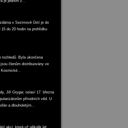
 je jedním z...
zdárna v Sezimově Ústí je do
15 do 20 hodin na prohlídku
 rozhledů. Byla ukončena
 jsou členům distribuovány ve
 Kosmické...
, Jiří Grygar, oslaví 17. března
ularizátorům přírodních věd. U
ořán a dlouholetým...
í akci, která už několik let