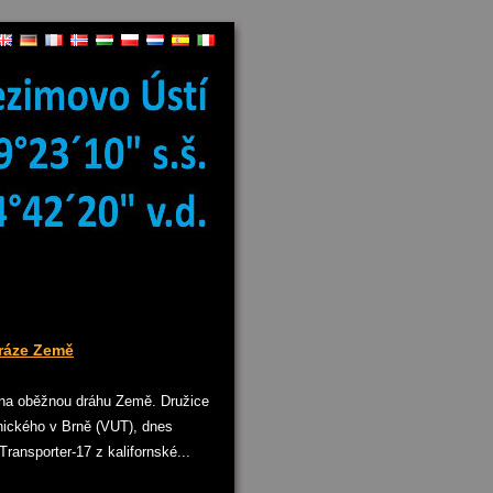
ráze Země
 na oběžnou dráhu Země. Družice
ického v Brně (VUT), dnes
ransporter-17 z kalifornské...