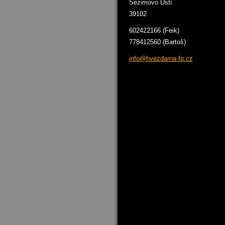
Sezimovo Ústí
39102
602422166 (Feik)
778412560 (Bartoš)
info@hve
zdarna-f
p.cz