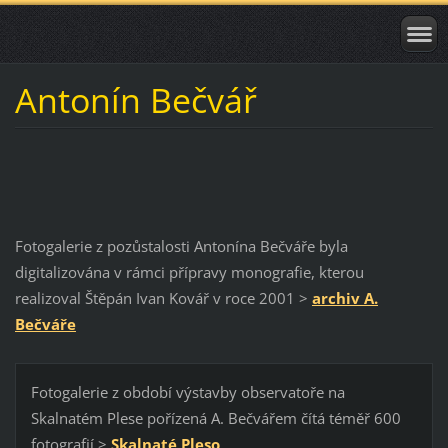
Antonín Bečvář
Fotogalerie z pozůstalosti Antonína Bečváře byla
digitalizována v rámci přípravy monografie, kterou
realizoval Štěpán Ivan Kovář v roce 2001 >
archiv A.
Bečváře
Fotogalerie z období výstavby observatoře na
Skalnatém Plese pořízená A. Bečvářem čítá téměř 600
fotografií >
Skal
naté Pleso