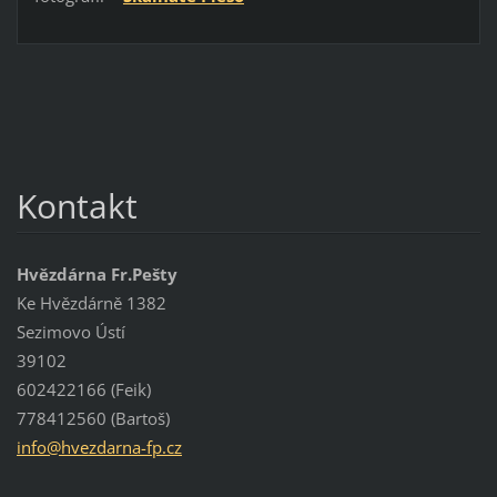
Kontakt
Hvězdárna Fr.Pešty
Ke Hvězdárně 1382
Sezimovo Ústí
39102
602422166 (Feik)
778412560 (Bartoš)
info@hve
zdarna-f
p.cz