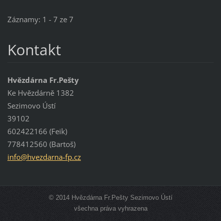
Záznamy: 1 - 7 ze 7
Kontakt
Hvězdárna Fr.Pešty
Ke Hvězdárně 1382
Sezimovo Ústí
39102
602422166 (Feik)
778412560 (Bartoš)
info@hve
zdarna-f
p.cz
© 2014 Hvězdárna Fr.Pešty Sezimovo Ústí
všechna práva vyhrazena