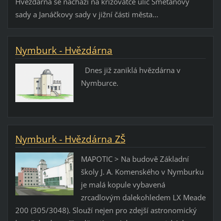
Hvězdárna se nachází na křižovatce ulic Smetanovy
sady a Janáčkovy sady v jižní části města...
Nymburk - Hvězdárna
Dnes již zaniklá hvězdárna v
Nymburce.
Nymburk - Hvězdárna ZŠ
MAPOTIC > Na budově Základní
školy J. A. Komenského v Nymburku
je malá kopule vybavená
zrcadlovým dalekohledem LX Meade
200 (305/3048). Slouží nejen pro zdejší astronomický