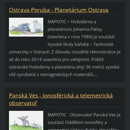
Ostrava-Poruba - Planetárium Ostrava
MAPOTIC > Hvězdárna a
planetárium Johanna Palisy
(otevřena v roce 1980) je součástí
Vysoké školy báňské – Technické
univerzity v Ostravě. Z důvodu rozsáhlé rekonstrukce je
až do roku 2014 uzavřena pro veřejnost. Poblíž
ostravské hvězdárny a planetária stojí 36 metrů vysoká
věž vyrobená z nemagnetických materiálů,...
Panská Ves - Ionosférická a telemetrická
observatoř
MAPOTIC Observatoř Panská Ves je
součástí Oddělení ionosféry a
aeronomie Ústavu fyziky atmosféry