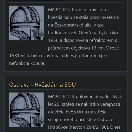
MAPOTIC > První ostravskou
hvězdárnou se stala pozorovatelna
na Českobratrské ulici v tzv.
hodinové věži. Otevřena byla roku
1956 a disponovala refraktorem s
průměrem objektivu 16 cm. V roce
1981 však byla uzavřena a dnes ji připomíná jen
nefunkční kopule.
Ostrava - Hvězdárna SOU
MAPOTIC > V polovině devadesátých
let 20. století se nakrátko veřejnosti
otevřela hvězdárna na střeše
strojírenského učiliště v Ostravě-
Hrabůvce (newton 294/2100). Dnes