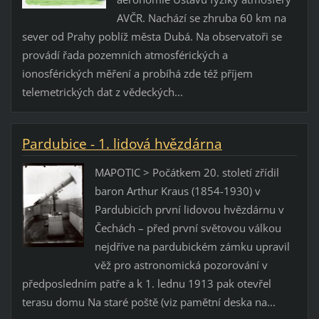
AVČR. Nachází se zhruba 60 km na
sever od Prahy poblíž města Dubá. Na observatoři se
provádí řada pozemních atmosférických a
ionosférických měření a probíhá zde též příjem
telemetrických dat z vědeckých...
Pardubice - 1. lidová hvězdárna
MAPOTIC > Počátkem 20. století zřídil
baron Arthur Kraus (1854-1930) v
Pardubicích první lidovou hvězdárnu v
Čechách – před první světovou válkou
nejdříve na pardubickém zámku upravil
věž pro astronomická pozorování v
předposledním patře a k 1. lednu 1913 pak otevřel
terasu domu Na staré poště (viz pamětní deska na...