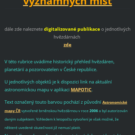
významných míst
dále zde naleznete
digitalizované publikace
o jednotlivých
hvězdárnách
zde
V této rubrice uvádíme historický přehled hvězdáren,
planetárií a pozorovatelen v České republice.
U jednotlivých objektů je k dispozici link na aktuální
astronomickou mapu v aplikaci
MAPOTIC
.
Text označený touto barvou pochází z původní
Astronomické
mapy ČR
vytvořené brněnskou hvězdárnou v roce
2006
a byl autorizován
daným subjektem. Vzhledem k letopočtu vytvoření je však možné, že
některé uvedené skutečnosti již nemusí platit.