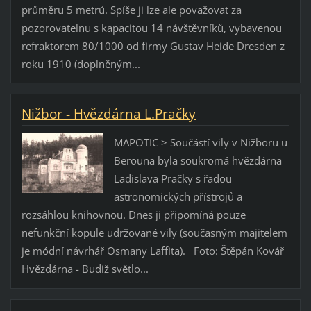
průměru 5 metrů. Spíše ji lze ale považovat za
pozorovatelnu s kapacitou 14 návštěvníků, vybavenou
refraktorem 80/1000 od firmy Gustav Heide Dresden z
roku 1910 (doplněným...
Nižbor - Hvězdárna L.Pračky
MAPOTIC > Součástí vily v Nižboru u
Berouna byla soukromá hvězdárna
Ladislava Pračky s řadou
astronomických přístrojů a
rozsáhlou knihovnou. Dnes ji připomíná pouze
nefunkční kopule udržované vily (současným majitelem
je módní návrhář Osmany Laffita). Foto: Štěpán Kovář
Hvězdárna - Budiž světlo...