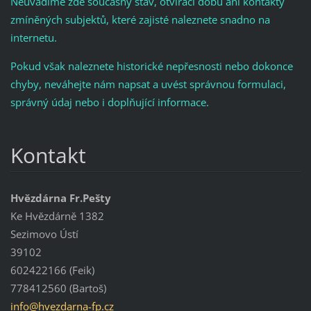
Neuvádíme zde současný stav, otvírací dobu ani kontakty
zmíněných subjektů, které zajisté naleznete snadno na
internetu.
Pokud však naleznete historické nepřesnosti nebo dokonce
chyby, neváhejte nám napsat a uvést správnou formulaci,
správný údaj nebo i doplňující informace.
Kontakt
Hvězdárna Fr.Pešty
Ke Hvězdárně 1382
Sezimovo Ústí
39102
602422166 (Feik)
778412560 (Bartoš)
info@hve
zdarna-f
p.cz