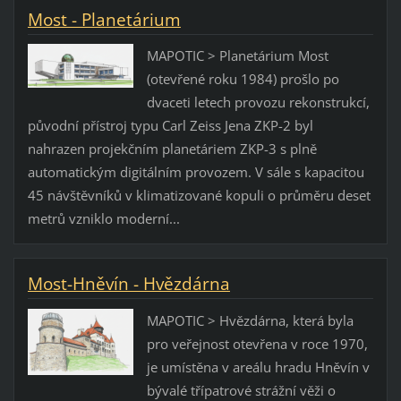
Most - Planetárium
MAPOTIC > Planetárium Most
(otevřené roku 1984) prošlo po
dvaceti letech provozu rekonstrukcí,
původní přístroj typu Carl Zeiss Jena ZKP-2 byl
nahrazen projekčním planetáriem ZKP-3 s plně
automatickým digitálním provozem. V sále s kapacitou
45 návštěvníků v klimatizované kopuli o průměru deset
metrů vzniklo moderní...
Most-Hněvín - Hvězdárna
MAPOTIC > Hvězdárna, která byla
pro veřejnost otevřena v roce 1970,
je umístěna v areálu hradu Hněvín v
bývalé třípatrové strážní věži o