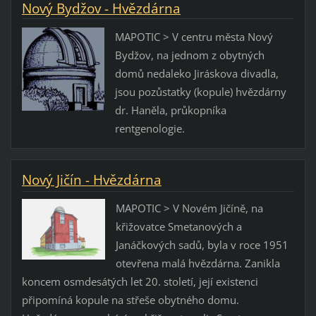
Nový Bydžov - Hvězdárna
MAPOTIC > V centru města Nový
Bydžov, na jednom z obytných
domů nedaleko Jiráskova divadla,
jsou pozůstatky (kopule) hvězdárny
dr. Haněla, průkopníka
rentgenologie.
Nový Jičín - Hvězdárna
MAPOTIC > V Novém Jičíně, na
křižovatce Smetanových a
Janáčkových sadů, byla v roce 1951
otevřena malá hvězdárna. Zanikla
koncem osmdesátých let 20. století, její existenci
připomíná kopule na střeše obytného domu.