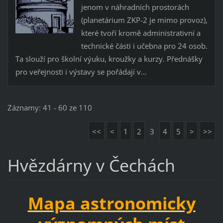
jenom v náhradních prostorách
(planetárium ZKP-2 je mimo provoz),
které tvoří kromě administrativní a
technické části i učebna pro 24 osob.
Ta slouží pro školní výuku, kroužky a kurzy. Přednášky
pro veřejnosti i výstavy se pořádají v...
Záznamy: 41 - 60 ze 110
<<
<
1
2
3
4
5
>
>>
Hvězdárny v Čechách
Mapa a
stronomicky