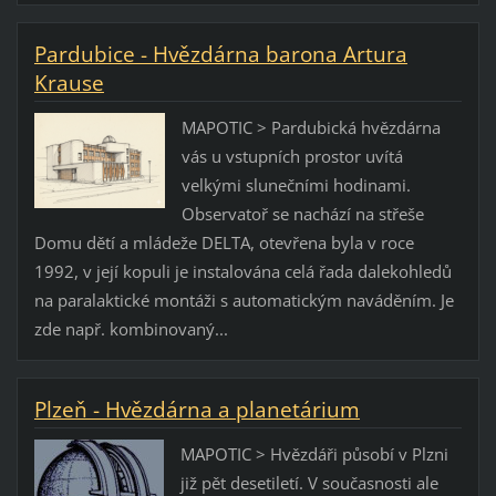
Pardubice - Hvězdárna barona Artura
Krause
MAPOTIC > Pardubická hvězdárna
vás u vstupních prostor uvítá
velkými slunečními hodinami.
Observatoř se nachází na střeše
Domu dětí a mládeže DELTA, otevřena byla v roce
1992, v její kopuli je instalována celá řada dalekohledů
na paralaktické montáži s automatickým naváděním. Je
zde např. kombinovaný...
Plzeň - Hvězdárna a planetárium
MAPOTIC > Hvězdáři působí v Plzni
již pět desetiletí. V současnosti ale