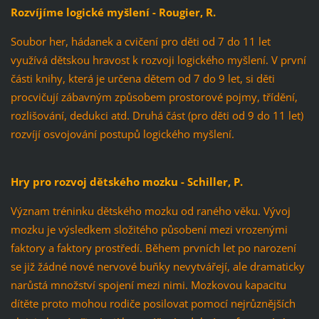
Rozvíjíme logické myšlení - Rougier, R.
Soubor her, hádanek a cvičení pro děti od 7 do 11 let
využívá dětskou hravost k rozvoji logického myšlení. V první
části knihy, která je určena dětem od 7 do 9 let, si děti
procvičují zábavným způsobem prostorové pojmy, třídění,
rozlišování, dedukci atd. Druhá část (pro děti od 9 do 11 let)
rozvíjí osvojování postupů logického myšlení.
Hry pro rozvoj dětského mozku - Schiller, P.
Význam tréninku dětského mozku od raného věku. Vývoj
mozku je výsledkem složitého působení mezi vrozenými
faktory a faktory prostředí. Během prvních let po narození
se již žádné nové nervové buňky nevytvářejí, ale dramaticky
narůstá množství spojení mezi nimi. Mozkovou kapacitu
dítěte proto mohou rodiče posilovat pomocí nejrůznějších