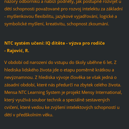
názory odborníků a nabízí podněty, jak postupně rozvíjet u
dětí schopnosti považované pro rozvoj intelektu za základní
- myšlenkovou flexibilitu, jazykové vyjadřování, logické a
symbolické myšlení, kreativitu, schopnost zkoumání.
NTC systém učení: IQ dítěte - výzva pro rodiče
- Rajović, R.
V období od narození do vstupu do školy uběhne 6 let. Z
hlediska lidského života jde o etapu poměrně krátkou a
nevýznamnou. Z hlediska vývoje člověka se však jedná o
zásadní období, které nás předurčí na zbytek celého života.
Mensa NTC Learning System je projekt Mensy International,
který využívá soubor technik a speciálně sestavených
cvičení, které vedou ke zvýšení intelektových schopností u
dětí v předškolním věku.