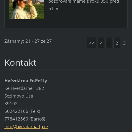
pozorování máme z roku 350 před
n.l. V...
Záznamy: 21 - 27 ze 27
<<
<
1
2
3
Kontakt
Hvězdárna Fr.Pešty
Ke Hvězdárně 1382
Sezimovo Ústí
39102
602422166 (Feik)
778412560 (Bartoš)
info@hve
zdarna-f
p.cz