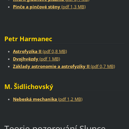
Pinče a pinčové stěny
(pdf 1,3 MB)
Petr Harmanec
Astrofyzika II
(pdf 0,8 MB)
Dvojhvězdy
(pdf 1 MB)
Základy astronomie a astrofyziky II
(pdf 0,7 MB)
M. Šidlichovský
Nebeská mechanika
(pdf 1,2 MB)
Teorie pozorování Slunce