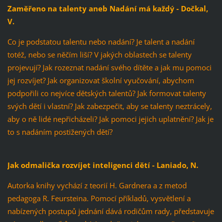
Zaměřeno na talenty aneb Nadání má každý - Dočkal,
V.
Co je podstatou talentu nebo nadání? Je talent a nadání
totéž, nebo se něčím liší? V jakých oblastech se talenty
projevují? Jak rozeznat nadání svého dítěte a jak mu pomoci
jej rozvíjet? Jak organizovat školní vyučování, abychom
podpořili co nejvíce dětských talentů? Jak formovat talenty
svých dětí i vlastní? Jak zabezpečit, aby se talenty neztrácely,
aby o ně lidé nepřicházeli? Jak pomoci jejich uplatnění? Jak je
to s nadáním postižených dětí?
Jak odmalička rozvíjet inteligenci dětí - Laniado, N.
Autorka knihy vychází z teorií H. Gardnera a z metod
pedagoga R. Feursteina. Pomocí příkladů, vysvětlení a
nabízených postupů jednání dává rodičům rady, představuje