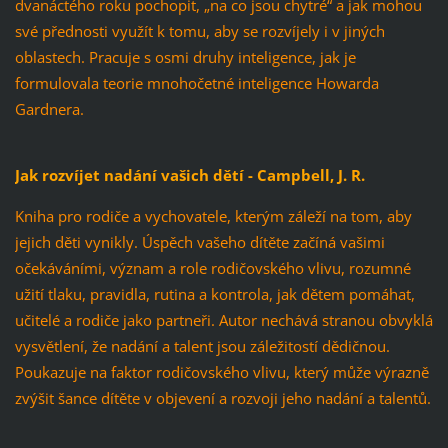
dvanáctého roku pochopit, „na co jsou chytré“ a jak mohou
své přednosti využít k tomu, aby se rozvíjely i v jiných
oblastech. Pracuje s osmi druhy inteligence, jak je
formulovala teorie mnohočetné inteligence Howarda
Gardnera.
Jak rozvíjet nadání vašich dětí - Campbell, J. R.
Kniha pro rodiče a vychovatele, kterým záleží na tom, aby
jejich děti vynikly. Úspěch vašeho dítěte začíná vašimi
očekáváními, význam a role rodičovského vlivu, rozumné
užití tlaku, pravidla, rutina a kontrola, jak dětem pomáhat,
učitelé a rodiče jako partneři. Autor nechává stranou obvyklá
vysvětlení, že nadání a talent jsou záležitostí dědičnou.
Poukazuje na faktor rodičovského vlivu, který může výrazně
zvýšit šance dítěte v objevení a rozvoji jeho nadání a talentů.