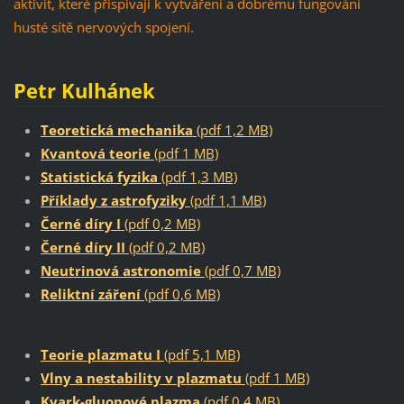
aktivit, které přispívají k vytváření a dobrému fungování
husté sítě nervových spojení.
Petr Kulhánek
Teoretická mechanika
(pdf 1,2 MB)
Kvantová teorie
(pdf 1 MB)
Statistická fyzika
(pdf 1,3 MB)
Příklady z astrofyziky
(pdf 1,1 MB)
Černé díry I
(pdf 0,2 MB)
Černé díry II
(pdf 0,2 MB)
Neutrinová astronomie
(pdf 0,7 MB)
Reliktní záření
(pdf 0,6 MB)
Teorie plazmatu I
(pdf 5,1 MB)
Vlny a nestability v plazmatu
(pdf 1 MB)
Kvark-gluonové plazma
(pdf 0,4 MB)