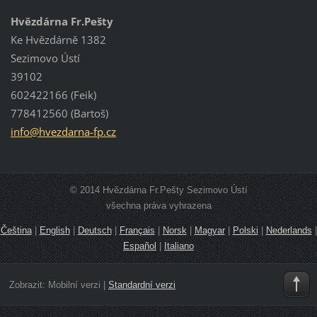
Hvězdárna Fr.Pešty
Ke Hvězdárně 1382
Sezimovo Ústí
39102
602422166 (Feik)
778412560 (Bartoš)
info@hve
zdarna-f
p.cz
© 2014 Hvězdárna Fr.Pešty Sezimovo Ústí
všechna práva vyhrazena
Čeština
|
English
|
Deutsch
|
Français
|
Norsk
|
Magyar
|
Polski
|
Nederlands
|
Español
|
Italiano
Zobrazit:
Mobilní verzi
|
Standardní verzi