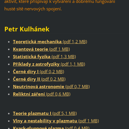
aktivit, které přispívají k vytváření a dobrému fungování
husté sítě nervových spojení.
Petr Kulhánek
Teoretická mechanika
(pdf 1,2 MB)
Kvantová teorie
(pdf 1 MB)
Statistická fyzika
(pdf 1,3 MB)
Příklady z astrofyziky
(pdf 1,1 MB)
Černé díry I
(pdf 0,2 MB)
Černé díry II
(pdf 0,2 MB)
Neutrinová astronomie
(pdf 0,7 MB)
Reliktní záření
(pdf 0,6 MB)
Teorie plazmatu I
(pdf 5,1 MB)
Vlny a nestability v plazmatu
(pdf 1 MB)
Kvark-gluonové plazma
(pdf 0,4 MB)