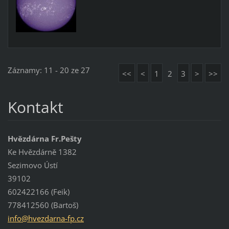
Záznamy: 11 - 20 ze 27
<<
<
1
2
3
>
>>
Kontakt
Hvězdárna Fr.Pešty
Ke Hvězdárně 1382
Sezimovo Ústí
39102
602422166 (Feik)
778412560 (Bartoš)
info@hve
zdarna-f
p.cz