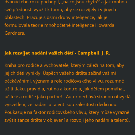
dvanáctého roku pochopit, „na co jsou chytré“ a jak mohou
své přednosti využít k tomu, aby se rozvíjely i v jiných
oblastech. Pracuje s osmi druhy inteligence, jak je
formulovala teorie mnohočetné inteligence Howarda
Gardnera.
Jak rozvíjet nadání vašich dětí - Campbell, J. R.
Kniha pro rodiče a vychovatele, kterým záleží na tom, aby
jejich děti vynikly. Úspěch vašeho dítěte začíná vašimi
očekáváními, význam a role rodičovského vlivu, rozumné
užití tlaku, pravidla, rutina a kontrola, jak dětem pomáhat,
učitelé a rodiče jako partneři. Autor nechává stranou obvyklá
vysvětlení, že nadání a talent jsou záležitostí dědičnou.
Poukazuje na faktor rodičovského vlivu, který může výrazně
zvýšit šance dítěte v objevení a rozvoji jeho nadání a talentů.