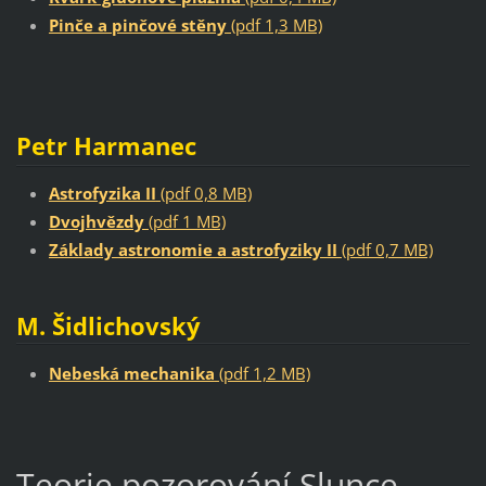
Pinče a pinčové stěny
(pdf 1,3 MB)
Petr Harmanec
Astrofyzika II
(pdf 0,8 MB)
Dvojhvězdy
(pdf 1 MB)
Základy astronomie a astrofyziky II
(pdf 0,7 MB)
M. Šidlichovský
Nebeská mechanika
(pdf 1,2 MB)
Teorie pozorování Slunce