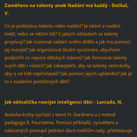
Zaměřeno na talenty aneb Nadání má každý - Dočkal,
V.
Co je podstatou talentu nebo nadání? Je talent a nadání
totéž, nebo se něčím liší? V jakých oblastech se talenty
projevují? Jak rozeznat nadání svého dítěte a jak mu pomoci
jej rozvíjet? Jak organizovat školní vyučování, abychom
podpořili co nejvíce dětských talentů? Jak formovat talenty
svých dětí i vlastní? Jak zabezpečit, aby se talenty neztrácely,
aby o ně lidé nepřicházeli? Jak pomoci jejich uplatnění? Jak je
to s nadáním postižených dětí?
Jak odmalička rozvíjet inteligenci dětí - Laniado, N.
Autorka knihy vychází z teorií H. Gardnera a z metod
pedagoga R. Feursteina. Pomocí příkladů, vysvětlení a
nabízených postupů jednání dává rodičům rady, představuje