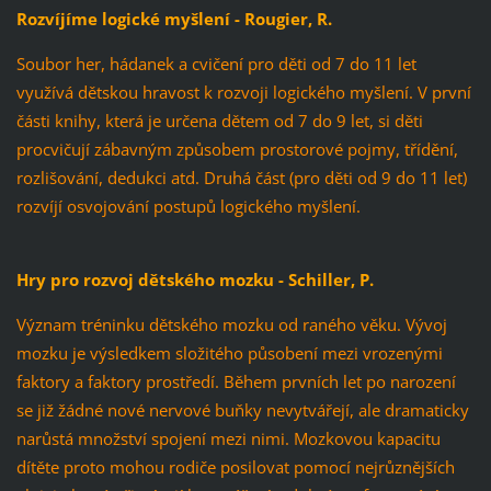
Rozvíjíme logické myšlení - Rougier, R.
Soubor her, hádanek a cvičení pro děti od 7 do 11 let
využívá dětskou hravost k rozvoji logického myšlení. V první
části knihy, která je určena dětem od 7 do 9 let, si děti
procvičují zábavným způsobem prostorové pojmy, třídění,
rozlišování, dedukci atd. Druhá část (pro děti od 9 do 11 let)
rozvíjí osvojování postupů logického myšlení.
Hry pro rozvoj dětského mozku - Schiller, P.
Význam tréninku dětského mozku od raného věku. Vývoj
mozku je výsledkem složitého působení mezi vrozenými
faktory a faktory prostředí. Během prvních let po narození
se již žádné nové nervové buňky nevytvářejí, ale dramaticky
narůstá množství spojení mezi nimi. Mozkovou kapacitu
dítěte proto mohou rodiče posilovat pomocí nejrůznějších