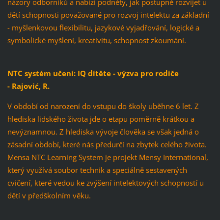
názory odborníků a nabízí podněty, jak postupně rozvíjet u
dětí schopnosti považované pro rozvoj intelektu za základní
- myšlenkovou flexibilitu, jazykové vyjadřování, logické a
symbolické myšlení, kreativitu, schopnost zkoumání.
NTC systém učení: IQ dítěte - výzva pro rodiče
- Rajović, R.
V období od narození do vstupu do školy uběhne 6 let. Z
hlediska lidského života jde o etapu poměrně krátkou a
nevýznamnou. Z hlediska vývoje člověka se však jedná o
zásadní období, které nás předurčí na zbytek celého života.
Mensa NTC Learning System je projekt Mensy International,
který využívá soubor technik a speciálně sestavených
cvičení, které vedou ke zvýšení intelektových schopností u
dětí v předškolním věku.