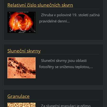
Relativní číslo slunečních skvrn
Zhruba v polovině 19. století začíná
pravidelné denní...
Sluneční skvrny
Sluneční skvrny jsou oblasti
fotosféry se sníženou teplotou,...
Granulace
Za sluneční granulaci je přímo