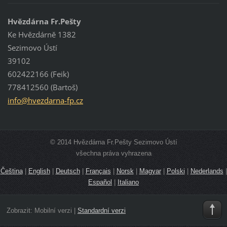
Hvězdárna Fr.Pešty
Ke Hvězdárně 1382
Sezimovo Ústí
39102
602422166 (Feik)
778412560 (Bartoš)
info@hve
zdarna-f
p.cz
© 2014 Hvězdárna Fr.Pešty Sezimovo Ústí
všechna práva vyhrazena
Čeština
|
English
|
Deutsch
|
Français
|
Norsk
|
Magyar
|
Polski
|
Nederlands
|
Español
|
Italiano
Zobrazit:
Mobilní verzi
|
Standardní verzi