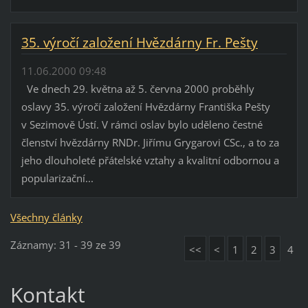
35. výročí založení Hvězdárny Fr. Pešty
11.06.2000 09:48
Ve dnech 29. května až 5. června 2000 proběhly
oslavy 35. výročí založení Hvězdárny Františka Pešty
v Sezimově Ústí. V rámci oslav bylo uděleno čestné
členství hvězdárny RNDr. Jiřímu Grygarovi CSc., a to za
jeho dlouholeté přátelské vztahy a kvalitní odbornou a
popularizační...
Všechny články
Záznamy: 31 - 39 ze 39
<<
<
1
2
3
4
Kontakt