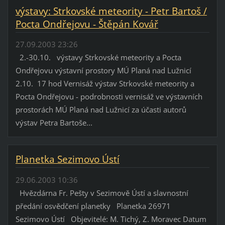
výstavy: Strkovské meteority - Petr Bartoš /
Pocta Ondřejovu - Štěpán Kovář
27.09.2003 23:26
2.-30.10. výstavy Strkovské meteority a Pocta
Ondřejovu výstavní prostory MÚ Planá nad Lužnicí
2.10. 17 hod Vernisáž výstav Strkovské meteority a
Pocta Ondřejovu - podrobnosti vernisáž ve výstavních
prostorách MÚ Planá nad Lužnicí za účasti autorů
výstav Petra Bartoše...
Planetka Sezimovo Ústí
29.06.2003 10:36
Hvězdárna Fr. Pešty v Sezimově Ústí a slavnostní
předání osvědčení planetky Planetka 26971
Sezimovo Ústí Objevitelé: M. Tichý, Z. Moravec Datum