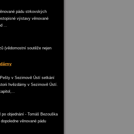
věnované pádu strkovských
 cestopisné výstavy věnované
d ...
ů (vědomostní soutěže nejen
zdárny
 Pešty v Sezimově Ústí setkání
torii hvězdárny v Sezimově Ústí.
pitol,...
ol po objednání - Tomáš Bezouška
y dopoledne věnované pádu