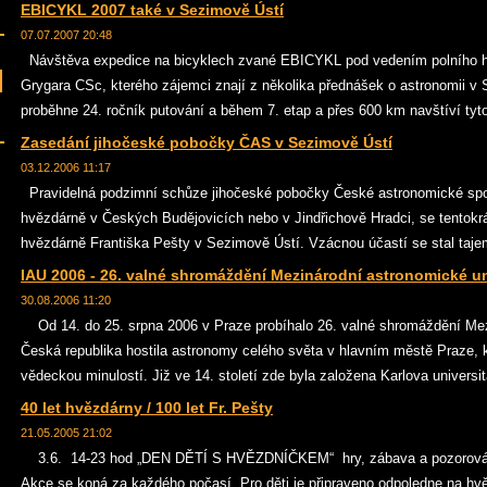
EBICYKL 2007 také v Sezimově Ústí
07.07.2007 20:48
Návštěva expedice na bicyklech zvané EBICYKL pod vedením polního he
Grygara CSc, kterého zájemci znají z několika přednášek o astronomii v
proběhne 24. ročník putování a během 7. etap a přes 600 km navštíví tyto
Zasedání jihočeské pobočky ČAS v Sezimově Ústí
03.12.2006 11:17
Pravidelná podzimní schůze jihočeské pobočky České astronomické spol
hvězdárně v Českých Budějovicích nebo v Jindřichově Hradci, se tentokrá
hvězdárně Františka Pešty v Sezimově Ústí. Vzácnou účastí se stal tajem
IAU 2006 - 26. valné shromáždění Mezinárodní astronomické u
30.08.2006 11:20
Od 14. do 25. srpna 2006 v Praze probíhalo 26. valné shromáždění Mez
Česká republika hostila astronomy celého světa v hlavním městě Praze, 
vědeckou minulostí. Již ve 14. století zde byla založena Karlova universita
40 let hvězdárny / 100 let Fr. Pešty
21.05.2005 21:02
3.6. 14-23 hod „DEN DĚTÍ S HVĚZDNÍČKEM“ hry, zábava a pozorování
Akce se koná za každého počasí. Pro děti je připraveno odpoledne na hvě