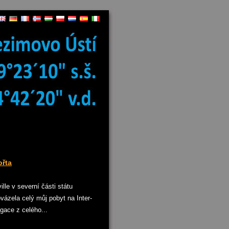
řta
lle v severní části státu
ovázela celý můj pobyt na Inter-
gace z celého...