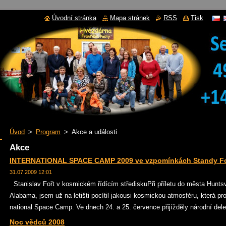
Úvodní stránka
Mapa stránek
RSS
Tisk
Úvod
>
Program
>
Akce a události
Akce
INTERNATIONAL SPACE CAMP 2009 ve vzpomínkách Standy Fo
31.07.2009 12:01
Stanislav Fořt v kosmickém řídícím střediskuPři příletu do města Huntsvi
Alabama, jsem už na letišti pocítil jakousi kosmickou atmosféru, která pr
national Space Camp. Ve dnech 24. a 25. července přijížděly národní dele
Noc vědců 2008