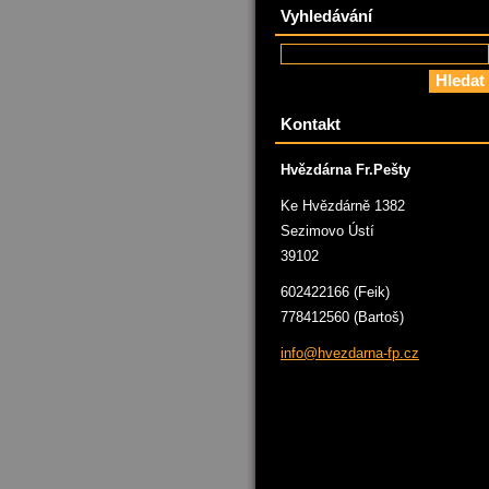
Vyhledávání
Kontakt
Hvězdárna Fr.Pešty
Ke Hvězdárně 1382
Sezimovo Ústí
39102
602422166 (Feik)
778412560 (Bartoš)
info@hve
zdarna-f
p.cz