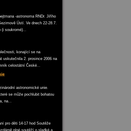
jtmana -astronoma RNDr. Jiřího
 Sezimově Ústí. Ve dnech 22-28.7.
 (i soukromé)...
ečnosti, konající se na
t uskutečnila 2. prosince 2006 na
ník celostátní České...
nie
inárodní astronomické unie.
které se může pochlubit bohatou
, na...
 pro děti 14-17 hod Soutěže
zdárně plné soutěží o sladké a