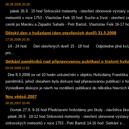
06.09.2008 20:29
pátek 26.9. 15 hod Strkovské meteority - otevření obnovené výstavy 
meteoritů v roce 1753 - Vlastislav Feik 15 hod Sucho a život - otevření
cestě po Maroku a Západní Sahaře - Petr Bartoš, Vlastislav Feik 16-17 ho
Dětský den s hvězdami (den otevřených dveří) 31.5.2008
17.05.2008 20:35
14 - 24 hod Den otevřených dveří 15 - 18 hod Odpoledne plné kvíz
pro...
Setkání pamětníků nad připravovanou publikací o historii hvě
09.03.2008 11:50
Dne 8.3.2008 se od 10 hodin uskutečnilo v objektu Hvězdárny Františka
pamětníků, jehož obsahem byla diskuze nad připravovanou publikací o his
Výsledkem diskuze je návrh na rozdělení publikace do několika hlavních ka
Noc vědců 2007
08.09.2007 20:49
čtvrtek 27.9. 9-16 hod Představení hvězdárny pro školy - návštěva šk
pátek 28.9. 10-12 hod Strkovské meteority - otevření obnovené výstav
strkovských meteoritů v roce 1753 - Petr Bartoš 14-16 hod Setkání s...