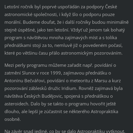
Letošní ročník byl poprvé uspořádán za podpory České
astronomické společnosti, i když šlo o podporu pouze
morální. Budeme doufat, že i další ročníky budou minimálně
stejně úspěšné, jako ten letošní. Vždyť už jenom tak bohatý
program s návštěvou mnoha zajímavých míst a s tolika
přednáškami stojí za to, nemluvě již o povedeném počasí,
které po většinu času přálo astronomickým pozorováním.
Mezi perly programu můžeme zařadit např. povídání o
zatmění Slunce v roce 1999, zajímavou přednášku o
Antonínu Bečvářovi, povídání o meteoritu z Marsu a kurz
pozorování záblesků družic Iridium. Rovněž zajímavá byla
návštěva Českých Budějovic, spojená s přednáškou o
asteroidech. Dalo by se takto o programu hovořit ještě
dlouho, ale lepší je zúčastnit se některého Astropraktika
osobně.
Na závěr snad jediné, co by se dalo Astropraktiku vytknout,