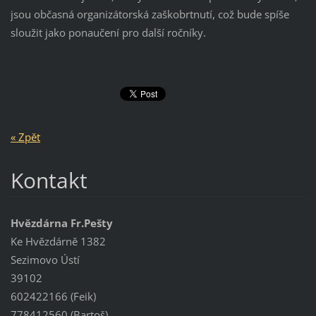
jsou občasná organizátorská zaškobrtnutí, což bude spíše
sloužit jako ponaučení pro další ročníky.
« Zpět
Kontakt
Hvězdárna Fr.Pešty
Ke Hvězdárně 1382
Sezimovo Ústí
39102
602422166 (Feik)
778412560 (Bartoš)