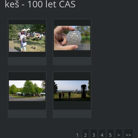
keš - 100 let ČAS
1
2
3
4
5
>
>>