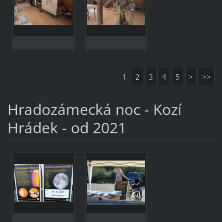
1
2
3
4
5
>
>>
Hradozámecká noc - Kozí
Hrádek - od 2021