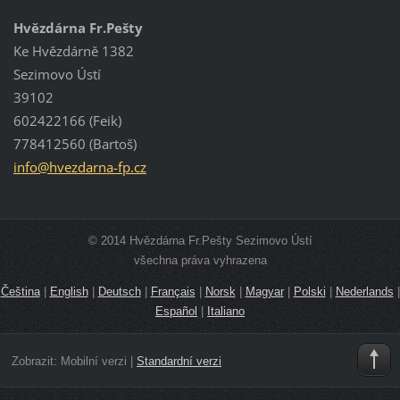
Hvězdárna Fr.Pešty
Ke Hvězdárně 1382
Sezimovo Ústí
39102
602422166 (Feik)
778412560 (Bartoš)
info@hve
zdarna-f
p.cz
© 2014 Hvězdárna Fr.Pešty Sezimovo Ústí
všechna práva vyhrazena
Čeština
|
English
|
Deutsch
|
Français
|
Norsk
|
Magyar
|
Polski
|
Nederlands
|
Español
|
Italiano
Zobrazit:
Mobilní verzi
|
Standardní verzi