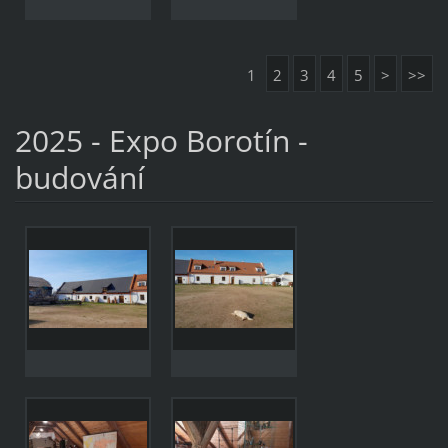
1
2
3
4
5
>
>>
2025 - Expo Borotín -
budování