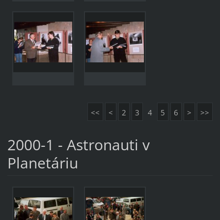
<<
<
2
3
4
5
6
>
>>
2000-1 - Astronauti v
Planetáriu