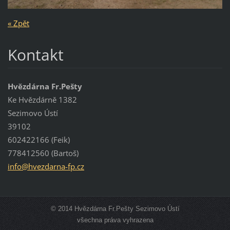
« Zpět
Kontakt
Hvězdárna Fr.Pešty
Ke Hvězdárně 1382
Sezimovo Ústí
39102
602422166 (Feik)
778412560 (Bartoš)
info@hve
zdarna-f
p.cz
© 2014 Hvězdárna Fr.Pešty Sezimovo Ústí
všechna práva vyhrazena