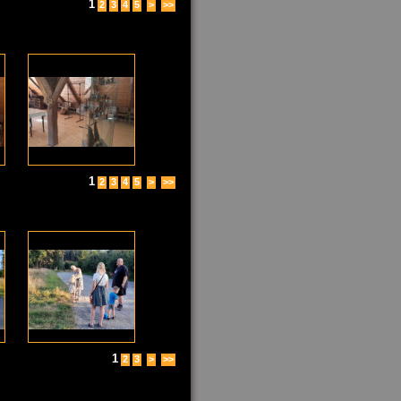
1
2
3
4
5
>
>>
1
2
3
4
5
>
>>
1
2
3
>
>>