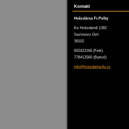
Kontakt
Hvězdárna Fr.Pešty
Ke Hvězdárně 1382
Sezimovo Ústí
39102
602422166 (Feik)
778412560 (Bartoš)
info@hve
zdarna-f
p.cz