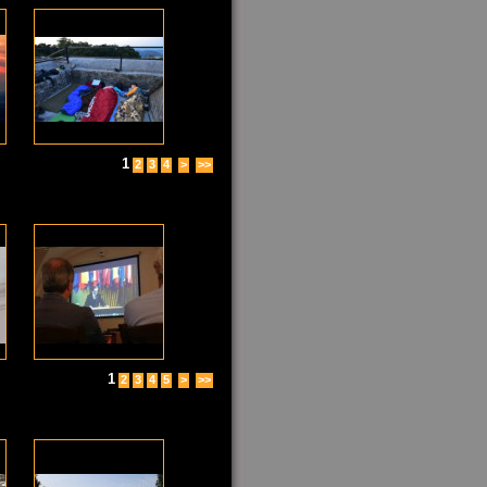
1
2
3
4
>
>>
1
2
3
4
5
>
>>