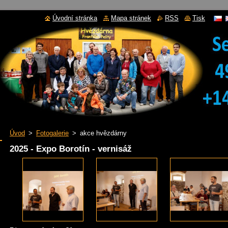
Úvodní stránka
Mapa stránek
RSS
Tisk
Úvod
>
Fotogalerie
>
akce hvězdárny
2025 - Expo Borotín - vernisáž