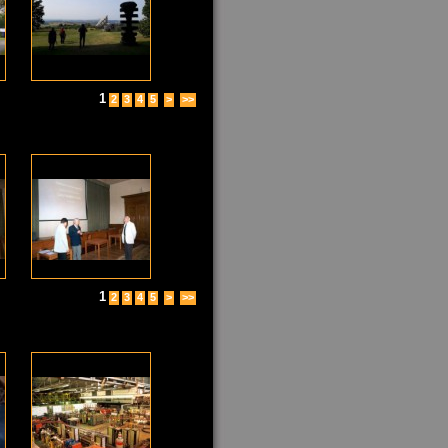
1
2
3
4
5
>
>>
1
2
3
4
5
>
>>