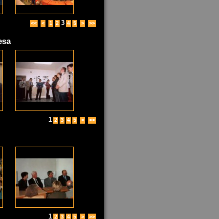
3
<<
<
1
2
4
5
>
>>
esa
1
2
3
4
5
>
>>
1
2
3
4
5
>
>>