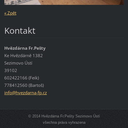
« Zpět
Kontakt
Hvězdárna Fr.Pešty
Ke Hvězdárně 1382
Sezimovo Ústí
39102
602422166 (Feik)
778412560 (Bartoš)
info@hve
zdarna-f
p.cz
© 2014 Hvězdárna Fr.Pešty Sezimovo Ústí
všechna práva vyhrazena