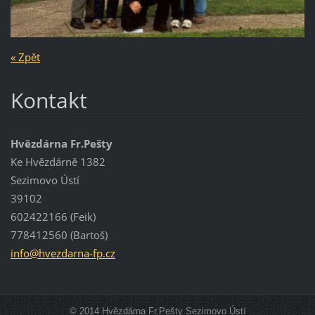
« Zpět
Kontakt
Hvězdárna Fr.Pešty
Ke Hvězdárně 1382
Sezimovo Ústí
39102
602422166 (Feik)
778412560 (Bartoš)
info@hve
zdarna-f
p.cz
© 2014 Hvězdárna Fr.Pešty Sezimovo Ústí