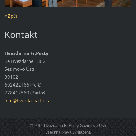
« Zpět
Kontakt
Hvězdárna Fr.Pešty
Ke Hvězdárně 1382
Sezimovo Ústí
39102
602422166 (Feik)
778412560 (Bartoš)
info@hve
zdarna-f
p.cz
© 2014 Hvězdárna Fr.Pešty Sezimovo Ústí
všechna práva vyhrazena