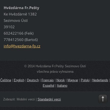
Hvězdárna Fr.Pešty
Ke Hvězdárně 1382
Sezimovo Ústí
39102
602422166 (Feik)
778412560 (Bartoš)
info@hve
zdarna-f
p.cz
© 2014 Hvězdárna Fr.Pešty Sezimovo Ústí
všechna práva vyhrazena
Čeština
|
English
|
Deutsch
|
Français
|
Norsk
|
Magyar
|
Polski
|
Nederlands
|
Español
|
Italiano
Zobrazit:
Mobilní verzi
|
Standardní verzi