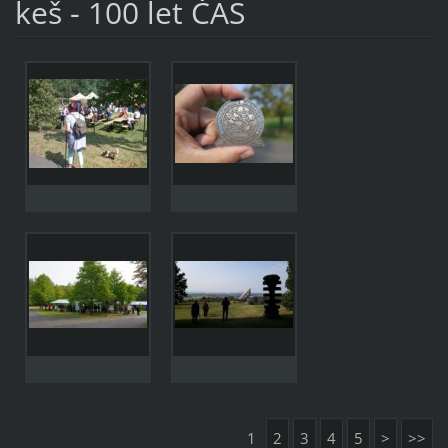
keš - 100 let ČAS
1
2
3
4
5
>
>>