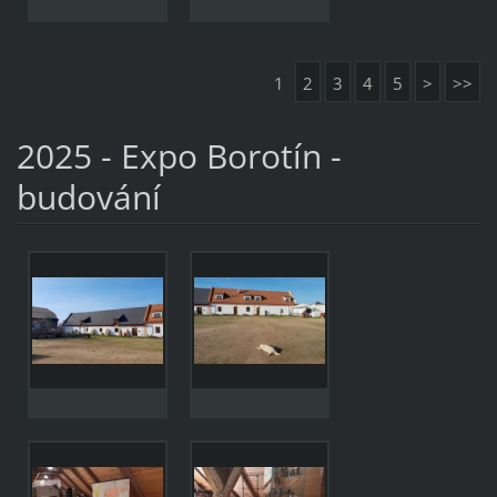
1
2
3
4
5
>
>>
2025 - Expo Borotín -
budování