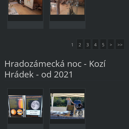
1
2
3
4
5
>
>>
Hradozámecká noc - Kozí
Hrádek - od 2021