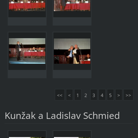
<<
<
1
2
3
4
5
>
>>
Kunžak a Ladislav Schmied