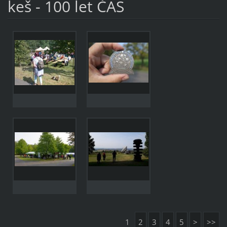
keš - 100 let ČAS
1
2
3
4
5
>
>>