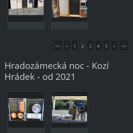
<<
<
1
2
3
4
5
>
>>
Hradozámecká noc - Kozí
Hrádek - od 2021