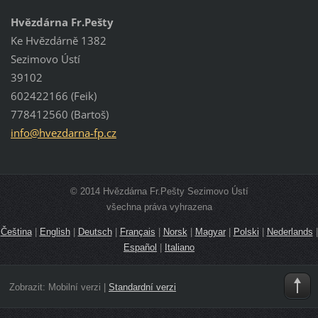
Hvězdárna Fr.Pešty
Ke Hvězdárně 1382
Sezimovo Ústí
39102
602422166 (Feik)
778412560 (Bartoš)
info@hve
zdarna-f
p.cz
© 2014 Hvězdárna Fr.Pešty Sezimovo Ústí
všechna práva vyhrazena
Čeština
|
English
|
Deutsch
|
Français
|
Norsk
|
Magyar
|
Polski
|
Nederlands
|
Español
|
Italiano
Zobrazit:
Mobilní verzi
|
Standardní verzi