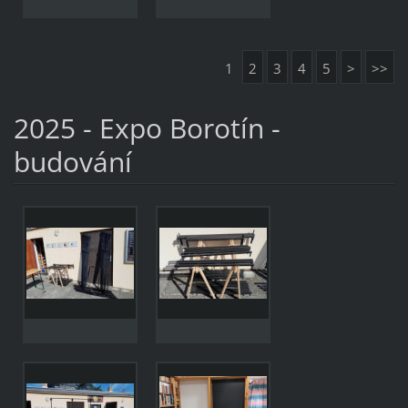
1
2
3
4
5
>
>>
2025 - Expo Borotín -
budování