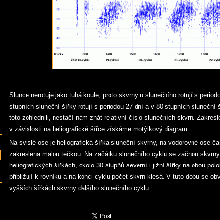
Slunce nerotuje jako tuhá koule, proto skvrny u slunečního rotují s perio
stupních sluneční šířky rotují s periodou 27 dní a v 80 stupních sluneční 
toto zohlednili, nestačí nám znát relativní číslo slunečních skvrn. Zakres
v závislosti na heliografické šířce získáme motýlkový diagram.
Na svislé ose je heliografická šířka sluneční skvrny, na vodorovné ose č
zakreslena malou tečkou. Na začátku slunečního cyklu se začnou skvrny
heliografických šířkách, okolo 30 stupňů severní i jižní šířky na obou po
přibližují k rovníku a na konci cyklu počet skvrn klesá. V tuto dobu se ob
vyšších šířkách skvrny dalšího slunečního cyklu.