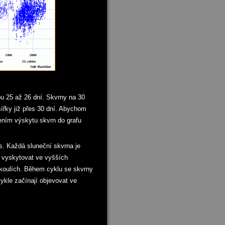
dou 25 až 26 dní. Skvrny na 30
šířky již přes 30 dní. Abychom
lením výskytu skvrn do grafu
as. Každá sluneční skvrna je
 vyskytovat ve vyšších
lokoulích. Během cyklu se skvrny
vykle začínají objevovat ve