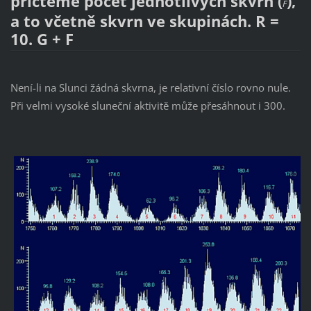
přičteme počet jednotlivých skvrn (
),
F
a to včetně skvrn ve skupinách. R =
10. G + F
Není-li na Slunci žádná skvrna, je relativní číslo rovno nule.
Při velmi vysoké sluneční aktivitě může přesáhnout i 300.