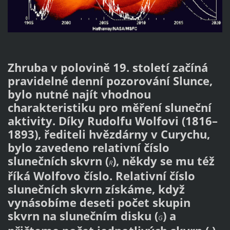
Zhruba v polovině 19. století začíná
pravidelné denní pozorování Slunce,
bylo nutné najít vhodnou
charakteristiku pro měření sluneční
aktivity. Díky Rudolfu Wolfovi (1816–
1893), řediteli hvězdárny v Curychu,
bylo zavedeno relativní číslo
slunečních skvrn (
), někdy se mu též
R
říká Wolfovo číslo. Relativní číslo
slunečních skvrn získáme, když
vynásobíme deseti počet skupin
skvrn na slunečním disku (
) a
G