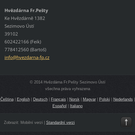
Hvězdárna Fr.Pešty
Ke Hvězdárně 1382
Sezimovo Ústí
39102
602422166 (Feik)
778412560 (Bartoš)
info@hve
zdarna-f
p.cz
© 2014 Hvězdárna Fr.Pešty Sezimovo Ústí
všechna práva vyhrazena
Čeština
|
English
|
Deutsch
|
Français
|
Norsk
|
Magyar
|
Polski
|
Nederlands
|
Español
|
Italiano
Zobrazit:
Mobilní verzi
|
Standardní verzi