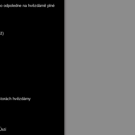
no odpoledne na hvězdárně plné
ž)
storách hvězdárny
Ústí