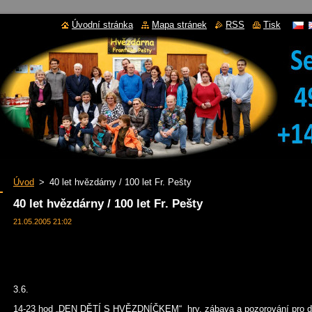
Úvodní stránka
Mapa stránek
RSS
Tisk
Úvod
>
40 let hvězdárny / 100 let Fr. Pešty
40 let hvězdárny / 100 let Fr. Pešty
21.05.2005 21:02
3.6.
14-23 hod „DEN DĚTÍ S HVĚZDNÍČKEM“ hry, zábava a pozorování pro d