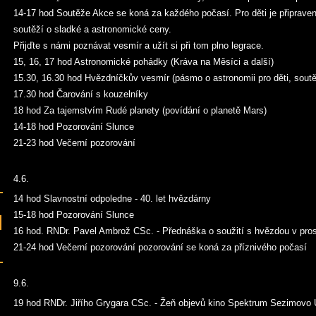
14-17 hod Soutěže Akce se koná za každého počasí. Pro děti je připrave
soutěží o sladké a astronomické ceny.
Přijďte s námi poznávat vesmír a užít si při tom plno legrace.
15, 16, 17 hod Astronomické pohádky (Kráva na Měsíci a další)
15.30, 16.30 hod Hvězdníčkův vesmír (pásmo o astronomii pro děti, soutě
17.30 hod Čarování s kouzelníky
18 hod Za tajemstvím Rudé planety (povídání o planetě Mars)
14-18 hod Pozorování Slunce
21-23 hod Večerní pozorování
4.6.
14 hod Slavnostní odpoledne - 40. let hvězdárny
15-18 hod Pozorování Slunce
16 hod. RNDr. Pavel Ambrož CSc. - Přednáška o soužití s hvězdou v pro
21-24 hod Večerní pozorování pozorování se koná za příznivého počasí
9.6.
19 hod RNDr. Jiřího Grygara CSc. - Žeň objevů kino Spektrum Sezimovo 