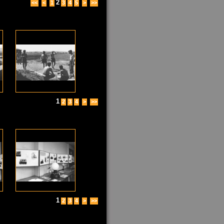
2
<<
<
1
3
4
5
>
>>
1
2
3
4
>
>>
1
2
3
4
>
>>