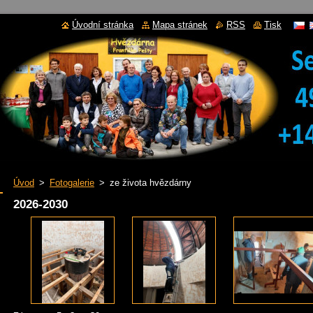
Úvodní stránka
Mapa stránek
RSS
Tisk
Úvod
>
Fotogalerie
>
ze života hvězdárny
2026-2030