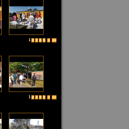
1
2
3
4
5
>
>>
1
2
3
4
5
>
>>