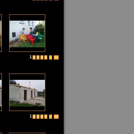
1
2
3
4
5
>
>>
1
2
3
4
5
>
>>