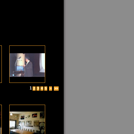
1
2
3
4
5
>
>>