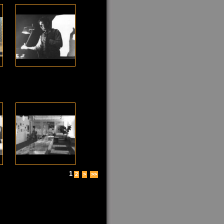
1
2
>
>>