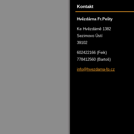
Kontakt
Hvězdárna Fr.Pešty
Ke Hvězdárně 1382
Sezimovo Ústí
39102
602422166 (Feik)
778412560 (Bartoš)
info@hve
zdarna-f
p.cz