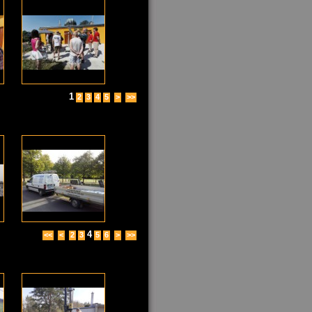
1
2
3
4
5
>
>>
4
<<
<
2
3
5
6
>
>>