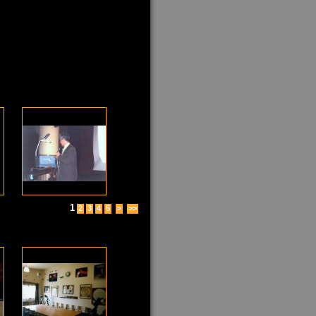
1
2
3
4
5
>
>>