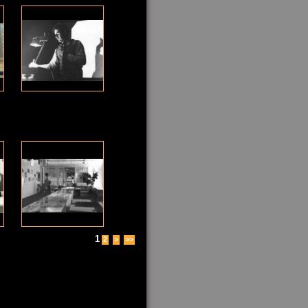
1
2
>
>>