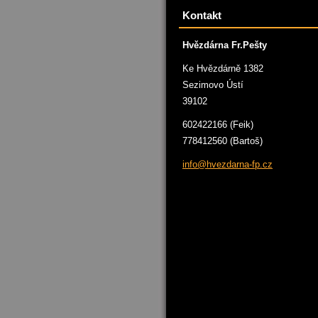
Kontakt
Hvězdárna Fr.Pešty
Ke Hvězdárně 1382
Sezimovo Ústí
39102
602422166 (Feik)
778412560 (Bartoš)
info@hve
zdarna-f
p.cz