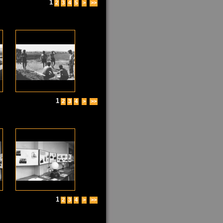
1
2
3
4
5
>
>>
1
2
3
4
>
>>
1
2
3
4
>
>>