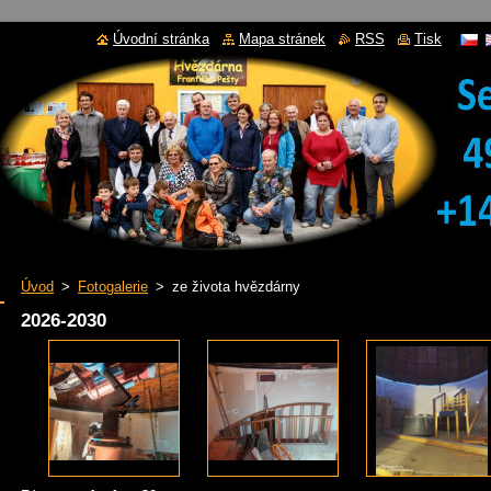
Úvodní stránka
Mapa stránek
RSS
Tisk
Úvod
>
Fotogalerie
>
ze života hvězdárny
2026-2030