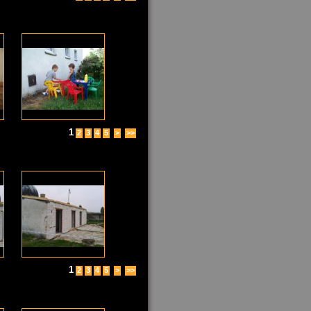
1
2
3
4
5
>
>>
1
2
3
4
5
>
>>