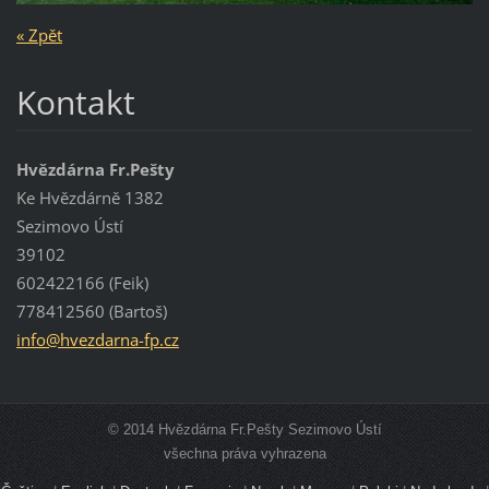
« Zpět
Kontakt
Hvězdárna Fr.Pešty
Ke Hvězdárně 1382
Sezimovo Ústí
39102
602422166 (Feik)
778412560 (Bartoš)
info@hve
zdarna-f
p.cz
© 2014 Hvězdárna Fr.Pešty Sezimovo Ústí
všechna práva vyhrazena