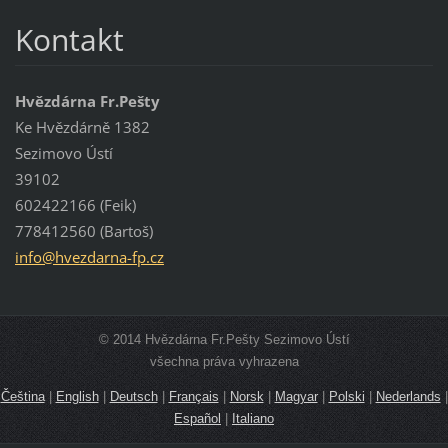
Kontakt
Hvězdárna Fr.Pešty
Ke Hvězdárně 1382
Sezimovo Ústí
39102
602422166 (Feik)
778412560 (Bartoš)
info@hve
zdarna-f
p.cz
© 2014 Hvězdárna Fr.Pešty Sezimovo Ústí
všechna práva vyhrazena
Čeština
|
English
|
Deutsch
|
Français
|
Norsk
|
Magyar
|
Polski
|
Nederlands
|
Español
|
Italiano