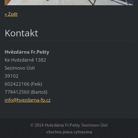
« Zpět
Kontakt
Hvězdárna Fr.Pešty
Ke Hvězdárně 1382
Sezimovo Ústí
39102
602422166 (Feik)
778412560 (Bartoš)
info@hve
zdarna-f
p.cz
© 2014 Hvězdárna Fr.Pešty Sezimovo Ústí
všechna práva vyhrazena