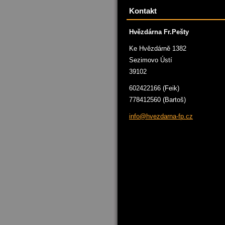
Kontakt
Hvězdárna Fr.Pešty
Ke Hvězdárně 1382
Sezimovo Ústí
39102
602422166 (Feik)
778412560 (Bartoš)
info@hve
zdarna-f
p.cz