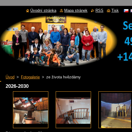
Úvodní stránka
Mapa stránek
RSS
Tisk
Úvod
>
Fotogalerie
>
ze života hvězdárny
2026-2030