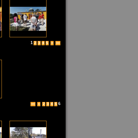
1
2
3
4
5
>
>>
6
<<
<
2
3
4
5