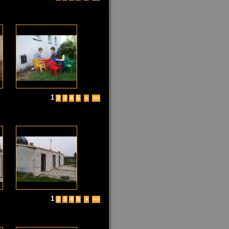
1
2
3
4
5
>
>>
1
2
3
4
5
>
>>