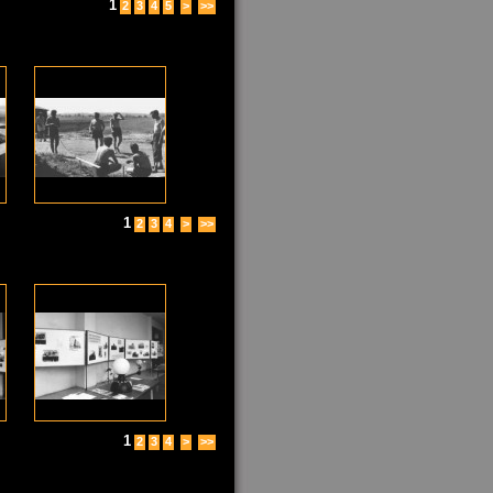
1
2
3
4
5
>
>>
1
2
3
4
>
>>
1
2
3
4
>
>>