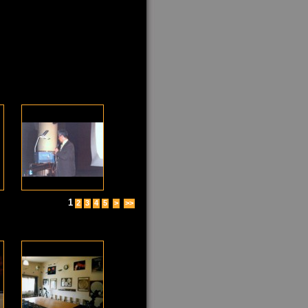
1
2
3
4
5
>
>>