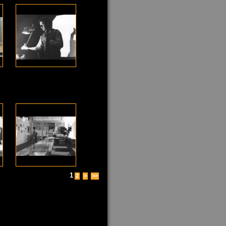
1
2
>
>>