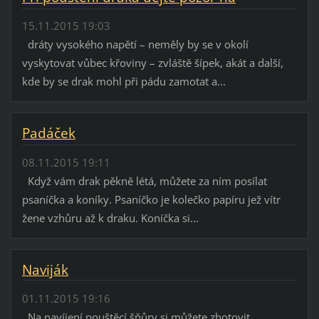
15.11.2015 19:03
dráty vysokého napětí – neměly by se v okolí
vyskytovat vůbec křoviny – zvláště šípek, akát a další,
kde by se drak mohl při pádu zamotat a...
Padáček
08.11.2015 19:11
Když vám drak pěkně létá, můžete za ním posílat
psaníčka a koníky. Psaníčko je kolečko papíru jež vítr
žene vzhůru až k draku. Koníčka si...
Naviják
01.11.2015 19:16
Na navíjení pouštěcí šňůry si můžete zhotovit