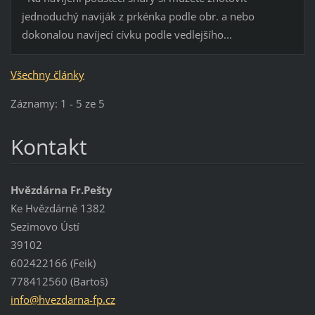
jednoduchý naviják z prkénka podle obr. a nebo
dokonalou navíjecí cívku podle vedlejšího...
Všechny články
Záznamy: 1 - 5 ze 5
Kontakt
Hvězdárna Fr.Pešty
Ke Hvězdárně 1382
Sezimovo Ústí
39102
602422166 (Feik)
778412560 (Bartoš)
info@hve
zdarna-f
p.cz