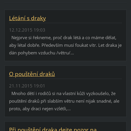
Létání s draky
12.12.2015 19:03
Nejprve si řekneme, proč drak létá a co máme dělat,
aby létal dobře. Především musí foukat vítr. Let draka je
dán pohybem vzduchu /větru/...
O pouštění draků
21.11.2015 19:01
Mnoho dětí i rodičů si na vlastní kůži vyzkoušelo, že
pouštění draků při slabším větru není nijak snadné, ale
proto, aby draci nejen vzlétli,...
Při pouštění draka dejte pozor na