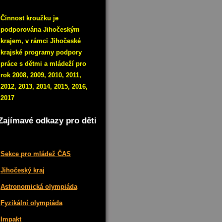
Činnost kroužku je
podporována Jihočeským
krajem, v rámci Jihočeské
krajské programy podpory
práce s dětmi a mládeží pro
rok 2008, 2009, 2010, 2011,
2012, 2013, 2014, 2015, 2016,
2017
Zajímavé odkazy pro děti
Sekce pro mládež ČAS
Jihočeský kraj
Astronomická olympiáda
Fyzikální olympiáda
Impakt