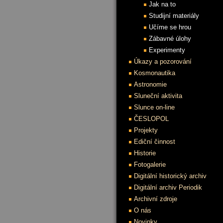
Jak na to
Studijní materiály
Učíme se hrou
Zábavné úlohy
Experimenty
Úkazy a pozorování
Kosmonautika
Astronomie
Sluneční aktivita
Slunce on-line
ČESLOPOL
Projekty
Ediční činnost
Historie
Fotogalerie
Digitální historický archiv
Digitální archiv Periodik
Archivní zdroje
O nás
Novinky