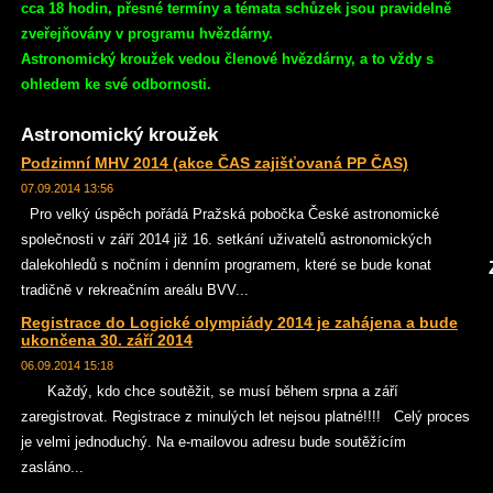
cca 18 hodin, přesné termíny a témata schůzek jsou pravidelně
zveřejňovány v programu hvězdárny.
Astronomický kroužek vedou členové hvězdárny, a to vždy s
ohledem ke své odbornosti.
Astronomický kroužek
Podzimní MHV 2014 (akce ČAS zajišťovaná PP ČAS)
07.09.2014 13:56
Pro velký úspěch pořádá Pražská pobočka České astronomické
společnosti v září 2014 již 16. setkání uživatelů astronomických
dalekohledů s nočním i denním programem, které se bude konat
tradičně v rekreačním areálu BVV...
Registrace do Logické olympiády 2014 je zahájena a bude
ukončena 30. září 2014
06.09.2014 15:18
Každý, kdo chce soutěžit, se musí během srpna a září
zaregistrovat. Registrace z minulých let nejsou platné!!!! Celý proces
je velmi jednoduchý. Na e-mailovou adresu bude soutěžícím
zasláno...