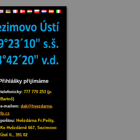
Přihlášky přijímáme
telefonicky:
777 770 253 (p.
Bartoš)
e-mailem:
dak@hvezdarna-
fp.cz
poštou:
Hvězdárna Fr.Pešty,
Ke Hvězdárně 667, Sezimovo
Ústí II., 391 02