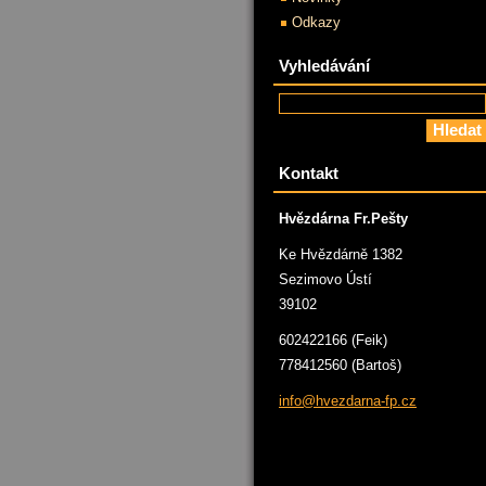
Odkazy
Vyhledávání
Kontakt
Hvězdárna Fr.Pešty
Ke Hvězdárně 1382
Sezimovo Ústí
39102
602422166 (Feik)
778412560 (Bartoš)
info@hve
zdarna-f
p.cz