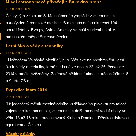
Mladí astronomové přivážejí z Bukoviny bronz
19.08.2014 18:45
Český tým získal na 8. Mezinárodní olympiádě v astronomii a
astrofyzice 2 bronzové medaile. S mezinárodní konkurencí 194
soutěžících z Evropy, Asie a Ameriky se naši studenti utkali v
rumunském městě Suceava (region...
Letní škola vědy a techniky
14.06.2014 13:54
Hvězdárna Valašské Meziříčí, p. o. Vás zve na přeshraniční Letní
školu vědy a techniky, která se koná ve dnech 22. až 26. července
2014 v areálu hvězdárny. Zajímavá pětidenní akce je určena žákům 8.
a 9. tříd ZŠ a...
Expedice Mars 2014
20.04.2014 12:11
Již jedenáctý ročník mezinárodního vzdělávacího projektu pro mladé
zájemce o kosmonautiku, astronomii a další moderní vědní obory ve
věku 13 až 18 roků, organizovaný Klubem Domino - Dětskou tiskovou
agenturou a Českou...
Všechny články