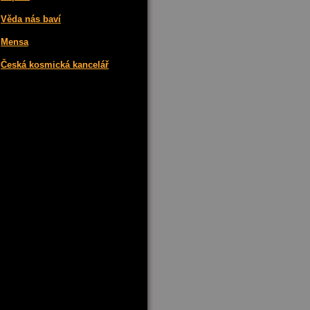
Věda
nás baví
Mensa
Česká kosmická kancelář