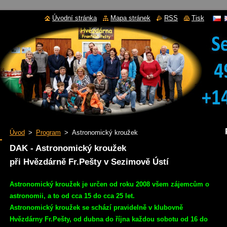
Úvodní stránka
Mapa stránek
RSS
Tisk
Úvod
>
Program
>
Astronomický kroužek
DAK - Astronomický kroužek
při Hvězdárně Fr.Pešty v Sezimově Ústí
Astronomický kroužek je určen od roku 2008 všem zájemcům o
astronomii, a to od cca 15 do cca 25 let.
Astronomický kroužek se schází pravidelně v klubovně
Hvězdárny Fr.Pešty, od dubna do října každou sobotu od 16 do