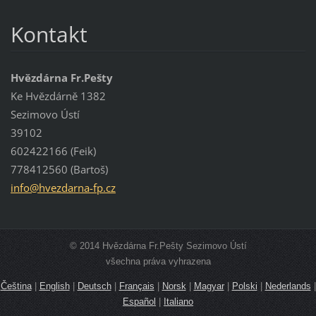
Kontakt
Hvězdárna Fr.Pešty
Ke Hvězdárně 1382
Sezimovo Ústí
39102
602422166 (Feik)
778412560 (Bartoš)
info@hve
zdarna-f
p.cz
© 2014 Hvězdárna Fr.Pešty Sezimovo Ústí
všechna práva vyhrazena
Čeština
|
English
|
Deutsch
|
Français
|
Norsk
|
Magyar
|
Polski
|
Nederlands
|
Español
|
Italiano