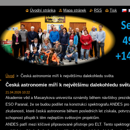
Úvodní stránka
Mapa stránek
RSS
Tisk
Úvod
>
Česká astronomie míří k největšímu dalekohledu světa
Česká astronomie míří k největšímu dalekohledu svět
21.04.2026 10:22
Akademie věd a Masarykova univerzita oznámily během návštěvy preziden
ESO Paranal, že se budou podílet na konstrukci spektrografu ANDES pro
zkušenosti, které česká astronomie během posledních let získala, potvrzu
schopnost přispět k těm nejlepším světovým projektům.
ANDES patří mezi klíčové připravované přístroje pro ELT. Tento spektrog