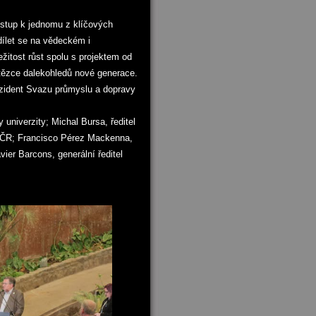
stup k jednomu z klíčových
dílet se na vědeckém i
žitost růst spolu s projektem od
etězce dalekohledů nové generace.
rezident Svazu průmyslu a dopravy
niverzity; Michal Bursa, ředitel
ČR; Francisco Pérez Mackenna,
vier Barcons, generální ředitel