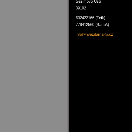
Sezimovo Ústí
39102
602422166 (Feik)
778412560 (Bartoš)
info@hve
zdarna-f
p.cz