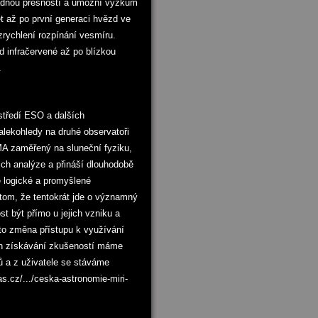
řádnou přesností a umožní výzkum
t až po první generaci hvězd ve
zrychlení rozpínání vesmíru.
 infračervené až po blízkou
.
středí ESO a dalších
alekohledy na druhé observatoři
LMA zaměřený na sluneční fyziku,
ich analýze a přináší dlouhodobě
 logické a promyšlené
tom, že tentokrát jde o významný
st být přímo u jejich vzniku a
Tato změna přístupu k využívání
ch získávání zkušeností máme
ů a z uživatele se stáváme
s.cz/.../ceska-astronomie-miri-