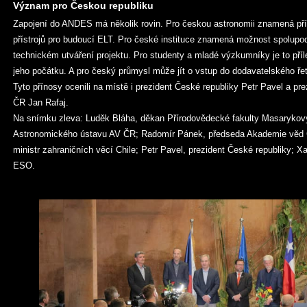
Význam pro Českou republiku
Zapojení do ANDES má několik rovin. Pro českou astronomii znamená pří
přístrojů pro budoucí ELT. Pro české instituce znamená možnost spolupo
technickém utváření projektu. Pro studenty a mladé výzkumníky je to příle
jeho počátku. A pro český průmysl může jít o vstup do dodavatelského ř
Tyto přínosy ocenili na místě i prezident České republiky Petr Pavel a p
ČR Jan Rafaj.
Na snímku zleva: Luděk Bláha, děkan Přírodovědecké fakulty Masarykovy u
Astronomického ústavu AV ČR; Radomír Pánek, předseda Akademie věd 
ministr zahraničních věcí Chile; Petr Pavel, prezident České republiky; Xa
ESO.