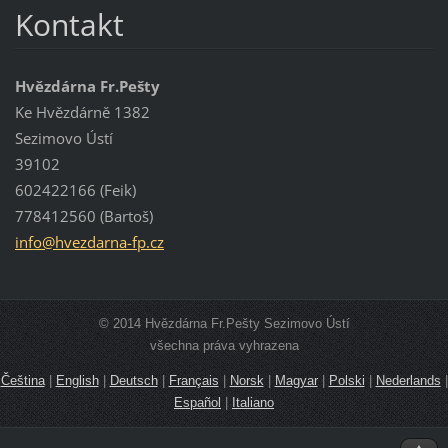
Kontakt
Hvězdárna Fr.Pešty
Ke Hvězdárně 1382
Sezimovo Ústí
39102
602422166 (Feik)
778412560 (Bartoš)
info@hve
zdarna-f
p.cz
© 2014 Hvězdárna Fr.Pešty Sezimovo Ústí
všechna práva vyhrazena
Čeština
|
English
|
Deutsch
|
Français
|
Norsk
|
Magyar
|
Polski
|
Nederlands
|
Español
|
Italiano