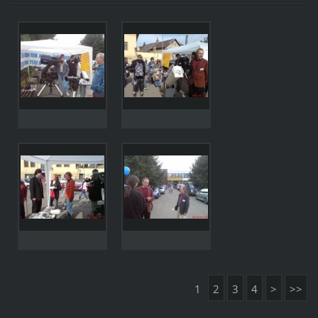
1
2
3
4
>
>>