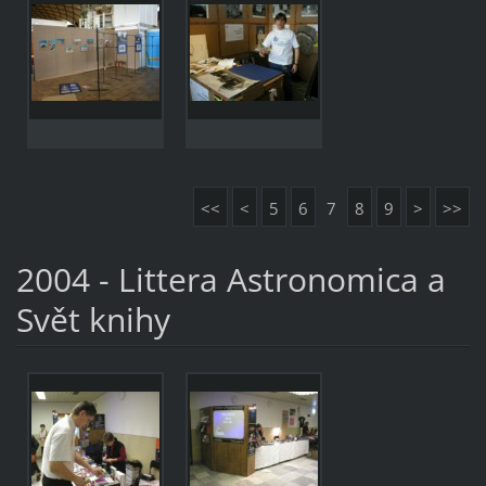
<<
<
5
6
7
8
9
>
>>
2004 - Littera Astronomica a
Svět knihy