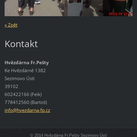
« Zpět
Kontakt
Hvězdárna Fr.Pešty
Ke Hvězdárně 1382
Sezimovo Ústí
39102
602422166 (Feik)
778412560 (Bartoš)
info@hve
zdarna-f
p.cz
© 2014 Hvězdárna Fr.Pešty Sezimovo Ústí