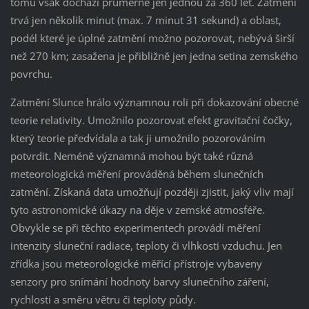
tomu však dochází průměrně jen jednou za 360 let. Zatmění
trvá jen několik minut (max. 7 minut 31 sekund) a oblast,
podél které je úplné zatmění možno pozorovat, nebývá širší
než 270 km; zasažena je přibližně jen jedna setina zemského
povrchu.
Zatmění Slunce hrálo významnou roli při dokazování obecné
teorie relativity. Umožnilo pozorovat efekt gravitační čočky,
který teorie předvídala a tak ji umožnilo pozorováním
potvrdit. Neméně významná mohou být také různá
meteorologická měření prováděná během slunečních
zatmění. Získaná data umožňují později zjistit, jaký vliv mají
tyto astronomické úkazy na děje v zemské atmosféře.
Obvykle se při těchto experimentech provádí měření
intenzity sluneční radiace, teploty či vlhkosti vzduchu. Jen
zřídka jsou meteorologické měřící přístroje vybaveny
senzory pro snímání hodnoty barvy slunečního záření,
rychlosti a směru větru či teploty půdy.