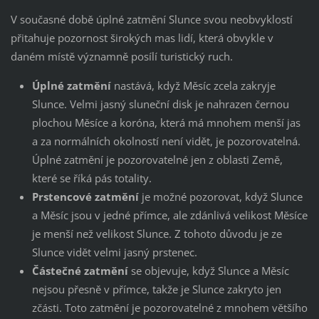
V současné době úplné zatmění Slunce svou neobvyklostí
přitahuje pozornost širokých mas lidí, která obvykle v
daném místě významně posílí turistický ruch.
Úplné zatmění
nastává, když Měsíc zcela zakryje
Slunce. Velmi jasný sluneční disk je nahrazen černou
plochou Měsíce a koróna, která má mnohem menší jas
a za normálních okolností není vidět, je pozorovatelná.
Úplné zatmění je pozorovatelné jen z oblasti Země,
které se říká pás totality.
Prstencové zatmění
je možné pozorovat, když Slunce
a Měsíc jsou v jedné přímce, ale zdánlivá velikost Měsíce
je menší než velikost Slunce. Z tohoto důvodu je ze
Slunce vidět velmi jasný prstenec.
Částečné zatmění
se objevuje, když Slunce a Měsíc
nejsou přesně v přímce, takže je Slunce zakryto jen
zčásti. Toto zatmění je pozorovatelné z mnohem většího