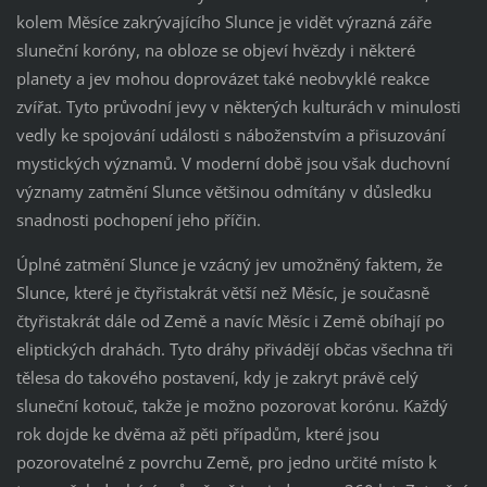
kolem Měsíce zakrývajícího Slunce je vidět výrazná záře
sluneční koróny, na obloze se objeví hvězdy i některé
planety a jev mohou doprovázet také neobvyklé reakce
zvířat. Tyto průvodní jevy v některých kulturách v minulosti
vedly ke spojování události s náboženstvím a přisuzování
mystických významů. V moderní době jsou však duchovní
významy zatmění Slunce většinou odmítány v důsledku
snadnosti pochopení jeho příčin.
Úplné zatmění Slunce je vzácný jev umožněný faktem, že
Slunce, které je čtyřistakrát větší než Měsíc, je současně
čtyřistakrát dále od Země a navíc Měsíc i Země obíhají po
eliptických drahách. Tyto dráhy přivádějí občas všechna tři
tělesa do takového postavení, kdy je zakryt právě celý
sluneční kotouč, takže je možno pozorovat korónu. Každý
rok dojde ke dvěma až pěti případům, které jsou
pozorovatelné z povrchu Země, pro jedno určité místo k