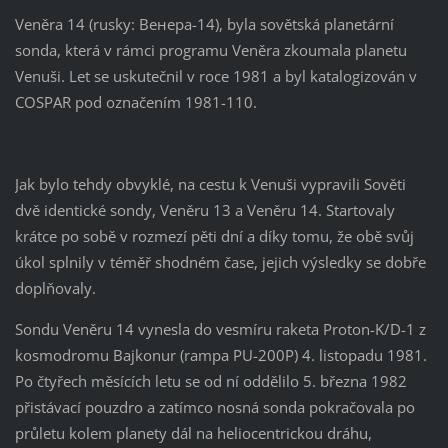
Veněra 14 (rusky: Венера-14), byla sovětská planetární
sonda, která v rámci programu Veněra zkoumala planetu
Venuši. Let se uskutečnil v roce 1981 a byl katalogizován v
COSPAR pod označením 1981-110.
Jak bylo tehdy obvyklé, na cestu k Venuši vypravili Sověti
dvě identické sondy, Veněru 13 a Veněru 14. Startovaly
krátce po sobě v rozmezí pěti dní a díky tomu, že obě svůj
úkol splnily v téměř shodném čase, jejich výsledky se dobře
doplňovaly.
Sondu Veněru 14 vynesla do vesmíru raketa Proton-K/D-1 z
kosmodromu Bajkonur (rampa PU-200P) 4. listopadu 1981.
Po čtyřech měsících letu se od ní oddělilo 5. března 1982
přistávací pouzdro a zatímco nosná sonda pokračovala po
průletu kolem planety dál na heliocentrickou dráhu,