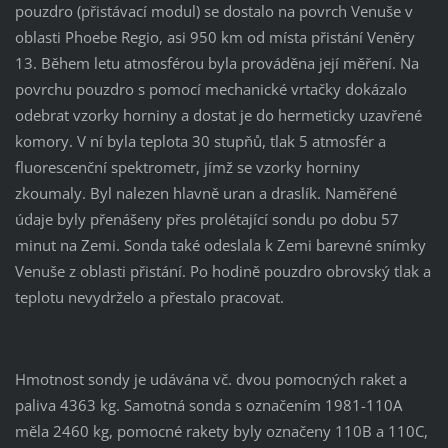
pouzdro (přistávací modul) se dostalo na povrch Venuše v
oblasti Phoebe Regio, asi 950 km od místa přistání Veněry
13. Během letu atmosférou byla prováděna její měření. Na
povrchu pouzdro s pomocí mechanické vrtačky dokázalo
odebrat vzorky horniny a dostat je do hermeticky uzavřené
komory. V ní byla teplota 30 stupňů, tlak 5 atmosfér a
fluorescenční spektrometr, jímž se vzorky horniny
zkoumaly. Byl nalezen hlavně uran a draslík. Naměřené
údaje byly přenášeny přes prolétající sondu po dobu 57
minut na Zemi. Sonda také odeslala k Zemi barevné snímky
Venuše z oblasti přistání. Po hodině pouzdro obrovský tlak a
teplotu nevydrželo a přestalo pracovat.
Hmotnost sondy je udávána vč. dvou pomocných raket a
paliva 4363 kg. Samotná sonda s označením 1981-110A
měla 2460 kg, pomocné rakety byly označeny 110B a 110C,