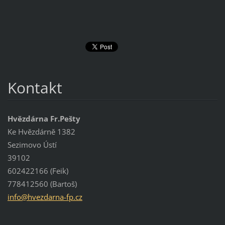
Kontakt
Hvězdárna Fr.Pešty
Ke Hvězdárně 1382
Sezimovo Ústí
39102
602422166 (Feik)
778412560 (Bartoš)
info@hve
zdarna-f
p.cz