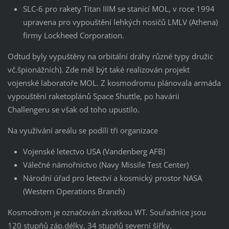
SLC-6 pro rakety Titan IIIM se stanicí MOL, v roce 1994
upravena pro vypouštění lehkých nosičů LMLV (Athena)
firmy Lockheed Corporation.
Odtud byly vypuštěny na orbitální dráhy různé typy družic
vč.špionážních). Zde měl být také realizován projekt
vojenské laboratoře MOL. Z kosmodromu plánovala armáda
vypouštění raketoplánů Space Shuttle, po havárii
Challengeru se však od toho upustilo.
Na využívání areálu se podílí tři organizace
Vojenské letectvo USA (Vandenberg AFB)
Válečné námořnictvo (Navy Missile Test Center)
Národní úřad pro letectví a kosmický prostor NASA
(Western Operations Branch)
Kosmodrom je označován zkratkou WT. Souřadnice jsou
120 stupňů záp.délky, 34 stupňů severní šířky.