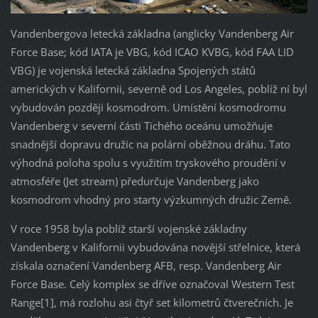
Vandenbergova letecká základna (anglicky Vandenberg Air
Force Base; kód IATA je VBG, kód ICAO KVBG, kód FAA LID
VBG) je vojenská letecká základna Spojených států
amerických v Kalifornii, severně od Los Angeles, poblíž ní byl
vybudován později kosmodrom. Umístění kosmodromu
Vandenberg v severní části Tichého oceánu umožňuje
snadnější dopravu družic na polární oběžnou dráhu. Tato
výhodná poloha spolu s využitím tryskového proudění v
atmosféře (Jet stream) předurčuje Vandenberg jako
kosmodrom vhodný pro starty výzkumných družic Země.
V roce 1958 byla poblíž starší vojenské základny
Vandenberg v Kalifornii vybudována novější střelnice, která
získala označení Vandenberg AFB, resp. Vandenberg Air
Force Base. Celý komplex se dříve označoval Western Test
Range[1], má rozlohu asi čtyř set kilometrů čtverečních. Je