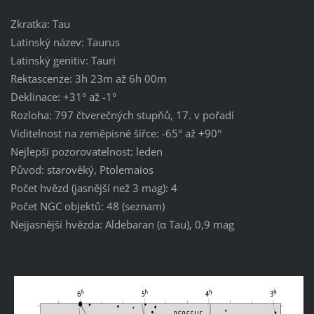
Zkratka: Tau
Latinský název: Taurus
Latinský genitiv: Tauri
Rektascenze: 3h 23m až 6h 00m
Deklinace: +31° až -1°
Rozloha: 797 čtverečných stupňů, 17. v pořadí
Viditelnost na zeměpisné šířce: -65° až +90°
Nejlepší pozorovatelnost: leden
Původ: starověký, Ptolemaios
Počet hvězd (jasnější než 3 mag): 4
Počet NGC objektů: 48 (seznam)
Nejjasnější hvězda: Aldebaran (α Tau), 0,9 mag