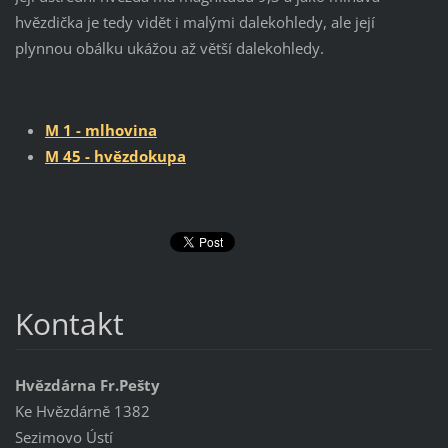
hvězdička je tedy vidět i malými dalekohledy, ale její
plynnou obálku ukážou až větší dalekohledy.
M 1 - mlhovina
M 45 - hvězdokupa
Kontakt
Hvězdárna Fr.Pešty
Ke Hvězdárně 1382
Sezimovo Ústí