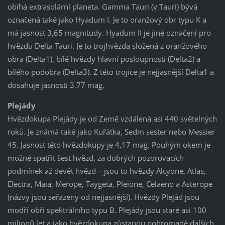
obíhá extrasolární planeta. Gamma Tauri (γ Tauri) bývá
označená také jako Hyadum I. Je to oranžový obr typu K a
má jasnost 3,65 magnitudy. Hyadum II je jiné označení pro
hvězdu Delta Tauri. Je to trojhvězda složená z oranžového
obra (Delta1), bílé hvězdy hlavní posloupnosti (Delta2) a
bílého podobra (Delta3). Z této trojice je nejjasnější Delta1 a
dosahuje jasnosti 3,77 mag.
Plejády
Hvězdokupa Plejády je od Země vzdálená asi 440 světelných
roků. Je známá také jako Kuřátka, Sedm sester nebo Messier
45. Jasnost této hvězdokupy je 4,17 mag. Pouhým okem je
možné spatřit šest hvězd, za dobrých pozorovacích
podmínek až devět hvězd – jsou to hvězdy Alcyone, Atlas,
Electra, Maia, Merope, Taygeta, Pleione, Celaeno a Asterope
(názvy jsou seřazeny od nejjasnější). Hvězdy Plejád jsou
modří obři spektrálního typu B. Plejády jsou staré asi 100
milionů let a jako hvězdokupa zůstanou pohromadě dalších