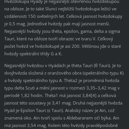
Hvězdokupa Hyády je nejjasnější otevřenou hvězdokupou
na obloze. Je to také Slunci nejbližší hvězdokupa ležící ve
vzdálenosti 150 světelných let. Celková jasnost hvězdokupy
je 0,5 mag. Jednotlivé hvězdy pak mají jasnost menší.
Nejjasnější hvězdy jsou théta, epsilon, gama, delta a sigma
Tauri, které na obloze tvoří obrazec ve tvaru V. Celkový
počet hvězd ve hvězdokupě je asi 200. Většinou jde o staré
hvězdy spektrální třídy G a K.
Nejjasnější hvězdou v Hyádách je théta Tauri (θ Tauri). Je to
dvojhvězda složená z oranžového obra (spektrálního typu K)
a hvězdy spektrálního typu A. Théta2 je proměnná hvězda
typu delta Scuti a mění jasnost v rozmezí 3,35–3,42 mag v
periodě 1,82 hodin. Théta1 má jasnost 3,84[4] a celková
jasnost této soustavy je 3,41 mag. Druhá nejjasnější hvězda
Hyád je Epsilon Tauri (ε Tauri). Arabský název je Ain, což
znamená oko. Ain tvoří spolu s Aldebaranem oči býka. Ain
má jasnost 3,54 mag. Kolem této hvězdy pravděpodobně