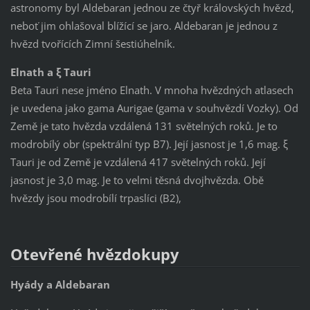
astronomy byl Aldebaran jednou ze čtyř královských hvězd,
neboť jim ohlašoval blížící se jaro. Aldebaran je jednou z
hvězd tvořících Zimní šestiúhelník.
Elnath a ξ Tauri
Beta Tauri nese jméno Elnath. V mnoha hvězdných atlasech
je uvedena jako gama Aurigae (gama v souhvězdí Vozky). Od
Země je tato hvězda vzdálená 131 světelných roků. Je to
modrobílý obr (spektrální typ B7). Její jasnost je 1,6 mag. ξ
Tauri je od Země je vzdálená 417 světelných roků. Její
jasnost je 3,0 mag. Je to velmi těsná dvojhvězda. Obě
hvězdy jsou modrobílí trpaslíci (B2),
Otevřené hvězdokupy
Hyády a Aldebaran