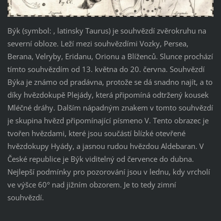
Býk (symbol: , latinsky Taurus) je souhvězdí zvěrokruhu na
severní obloze. Leží mezi souhvězdími Vozky, Persea,
Berana, Velryby, Eridanu, Orionu a Blíženců. Slunce prochází
tímto souhvězdím od 13. května do 20. června. Souhvězdí
Býka je známo od pradávna, protože se dá snadno najít, a to
díky hvězdokupě Plejády, která připomíná odtržený kousek
Mléčné dráhy. Dalším nápadným znakem v tomto souhvězdí
je skupina hvězd připomínající písmeno V. Tento obrazec je
tvořen hvězdami, které jsou součástí blízké otevřené
hvězdokupy Hyády, a jasnou rudou hvězdou Aldebaran. V
České republice je Býk viditelný od července do dubna.
Nejlepší podmínky pro pozorování jsou v lednu, kdy vrcholí
ve výšce 60° nad jižním obzorem. Je to tedy zimní
souhvězdí.