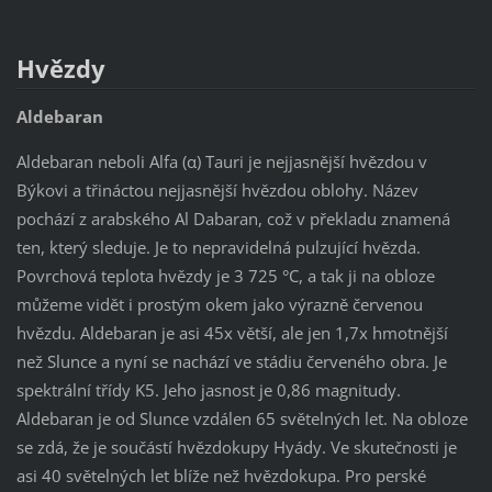
Hvězdy
Aldebaran
Aldebaran neboli Alfa (α) Tauri je nejjasnější hvězdou v
Býkovi a třináctou nejjasnější hvězdou oblohy. Název
pochází z arabského Al Dabaran, což v překladu znamená
ten, který sleduje. Je to nepravidelná pulzující hvězda.
Povrchová teplota hvězdy je 3 725 °C, a tak ji na obloze
můžeme vidět i prostým okem jako výrazně červenou
hvězdu. Aldebaran je asi 45x větší, ale jen 1,7x hmotnější
než Slunce a nyní se nachází ve stádiu červeného obra. Je
spektrální třídy K5. Jeho jasnost je 0,86 magnitudy.
Aldebaran je od Slunce vzdálen 65 světelných let. Na obloze
se zdá, že je součástí hvězdokupy Hyády. Ve skutečnosti je
asi 40 světelných let blíže než hvězdokupa. Pro perské