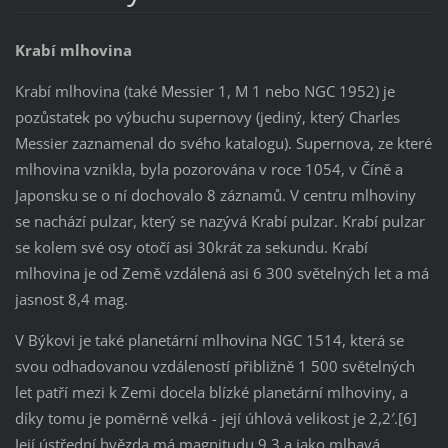
Krabí mlhovina
Krabí mlhovina (také Messier 1, M 1 nebo NGC 1952) je
pozůstatek po výbuchu supernovy (jediný, který Charles
Messier zaznamenal do svého katalogu). Supernova, ze které
mlhovina vznikla, byla pozorována v roce 1054, v Číně a
Japonsku se o ní dochovalo 8 záznamů. V centru mlhoviny
se nachází pulzar, který se nazývá Krabí pulzar. Krabí pulzar
se kolem své osy otočí asi 30krát za sekundu. Krabí
mlhovina je od Země vzdálená asi 6 300 světelných let a má
jasnost 8,4 mag.
V Býkovi je také planetární mlhovina NGC 1514, která se
svou odhadovanou vzdáleností přibližně 1 500 světelných
let patří mezi k Zemi docela blízké planetární mlhoviny, a
díky tomu je poměrně velká - její úhlová velikost je 2,2′.[6]
Její ústřední hvězda má magnitudu 9,3 a jako mlhavá