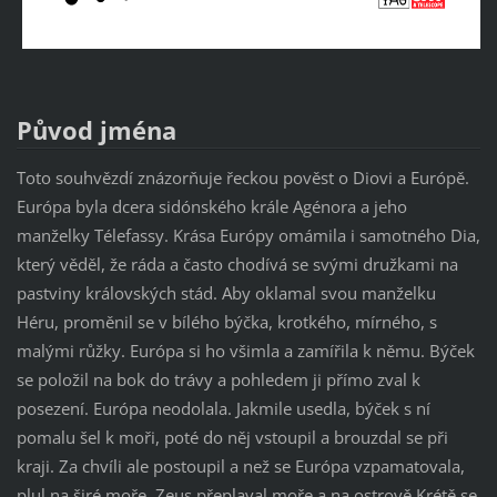
Původ jména
Toto souhvězdí znázorňuje řeckou pověst o Diovi a Európě.
Európa byla dcera sidónského krále Agénora a jeho
manželky Télefassy. Krása Európy omámila i samotného Dia,
který věděl, že ráda a často chodívá se svými družkami na
pastviny královských stád. Aby oklamal svou manželku
Héru, proměnil se v bílého býčka, krotkého, mírného, s
malými růžky. Európa si ho všimla a zamířila k němu. Býček
se položil na bok do trávy a pohledem ji přímo zval k
posezení. Európa neodolala. Jakmile usedla, býček s ní
pomalu šel k moři, poté do něj vstoupil a brouzdal se při
kraji. Za chvíli ale postoupil a než se Európa vzpamatovala,
plul na širé moře. Zeus přeplaval moře a na ostrově Krétě se