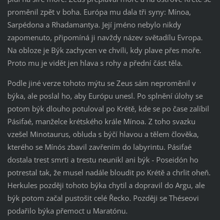
proměnil zpět v boha. Európa mu dala tři syny: Mínoa,
Sarpédona a Rhadamantya. Její jméno nebylo nikdy
zapomenuto, připomíná ji navždy název světadílu Evropa.
Na obloze je Býk zachycen ve chvíli, kdy plave přes moře.
Proto mu je vidět jen hlava s rohy a přední část těla.
Podle jiné verze tohoto mýtu se Zeus sám neproměnil v
býka, ale poslal ho, aby Európu unesl. Po splnění úlohy se
potom býk dlouho potuloval po Krétě, kde se po čase zalíbil
Pásifaé, manželce krétského krále Mínoa. Z toho svazku
vzešel Minotaurus, obluda s býčí hlavou a tělem člověka,
kterého se Mínós zbavil zavřením do labyrintu. Pásifaé
dostala trest smrti a trestu neunikl ani býk - Poseidón ho
potrestal tak, že musel nadále bloudit po Krétě a chrlit oheň.
Herkules později tohoto býka chytil a dopravil do Argu, ale
býk potom začal pustošit celé Řecko. Později se Théseovi
podařilo býka přemoct u Maratónu.