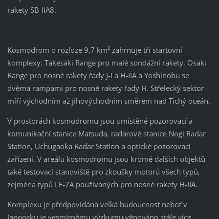
rakety SB-IIA8.
Kosmodrom o rozloze 9,7 km² zahrnuje tři startovní
komplexy: Takesaki Range pro malé sondážní rakety, Osaki
Range pro nosné rakety řady J-I a H-IIA a Yoshinobu se
dvěma rampami pro nosné rakety řady H. Střelecký sektor
míří východním až jihovýchodním směrem nad Tichý oceán.
V prostorách kosmodromu jsou umístěné pozorovací a
komunikační stanice Matsuda, radarové stanice Nogi Radar
Station, Uchugaoka Radar Station a optické pozorovací
zařízení. V areálu kosmodromu jsou kromě dalších objektů
také testovací stanoviště pro zkoušky motorů všech typů,
zejména typů LE-7A používaných pro nosné rakety H-IIA.
Komplexu je předpovídána velká budoucnost neboť v
Japonsku je vesmírnému výzkumu věnováno stále více