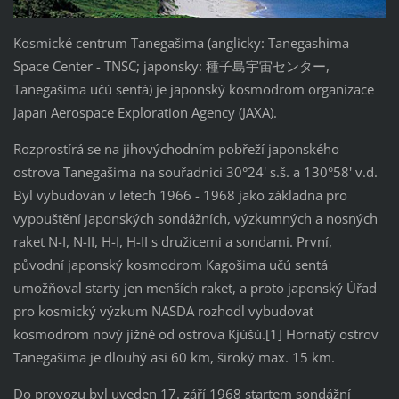
Kosmické centrum Tanegašima (anglicky: Tanegashima
Space Center - TNSC; japonsky: 種子島宇宙センター,
Tanegašima učú sentá) je japonský kosmodrom organizace
Japan Aerospace Exploration Agency (JAXA).
Rozprostírá se na jihovýchodním pobřeží japonského
ostrova Tanegašima na souřadnici 30°24' s.š. a 130°58' v.d.
Byl vybudován v letech 1966 - 1968 jako základna pro
vypouštění japonských sondážních, výzkumných a nosných
raket N-I, N-II, H-I, H-II s družicemi a sondami. První,
původní japonský kosmodrom Kagošima učú sentá
umožňoval starty jen menších raket, a proto japonský Úřad
pro kosmický výzkum NASDA rozhodl vybudovat
kosmodrom nový jižně od ostrova Kjúšú.[1] Hornatý ostrov
Tanegašima je dlouhý asi 60 km, široký max. 15 km.
Do provozu byl uveden 17. září 1968 startem sondážní