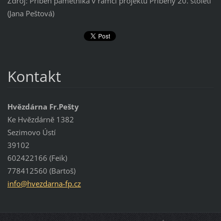
Zdroj: Příbeh pamětníka v rámci projektu Příběhy 20. století
(Jana Peštová)
Kontakt
Hvězdárna Fr.Pešty
Ke Hvězdárně 1382
Sezimovo Ústí
39102
602422166 (Feik)
778412560 (Bartoš)
info@hve
zdarna-f
p.cz