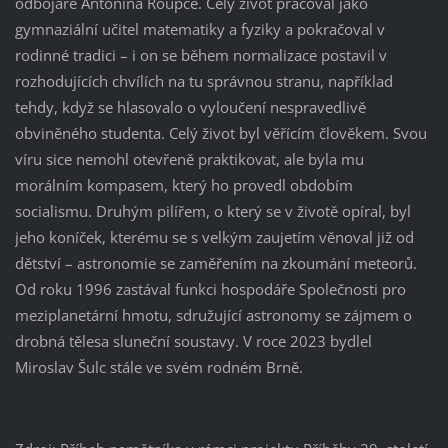
odbojáře Antonína Roupce. Celý život pracoval jako
gymnaziální učitel matematiky a fyziky a pokračoval v
rodinné tradici – i on se během normalizace postavil v
rozhodujících chvílích na tu správnou stranu, například
tehdy, když se hlasovalo o vyloučení nespravedlivě
obviněného studenta. Celý život byl věřícím člověkem. Svou
víru sice nemohl otevřeně praktikovat, ale byla mu
morálním kompasem, který ho provedl obdobím
socialismu. Druhým pilířem, o který se v životě opíral, byl
jeho koníček, kterému se s velkým zaujetím věnoval již od
dětství – astronomie se zaměřením na zkoumání meteorů.
Od roku 1996 zastával funkci hospodáře Společnosti pro
meziplanetární hmotu, sdružující astronomy se zájmem o
drobná tělesa sluneční soustavy. V roce 2023 bydlel
Miroslav Šulc stále ve svém rodném Brně.