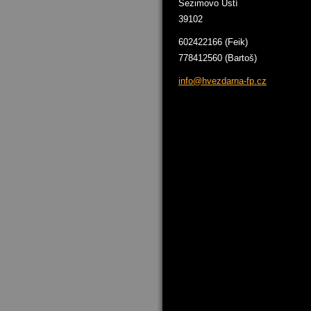
Sezimovo Ústí
39102
602422166 (Feik)
778412560 (Bartoš)
info@hve
zdarna-f
p.cz