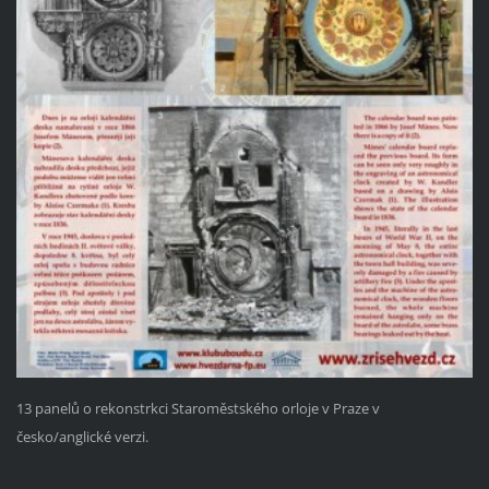
13 panelů o rekonstrkci Staroměstského orloje v Praze v
česko/anglické verzi.