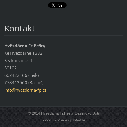
Kontakt
Hvězdárna Fr.Pešty
Ke Hvězdárně 1382
Sezimovo Ústí
39102
602422166 (Feik)
778412560 (Bartoš)
info@hve
zdarna-f
p.cz
© 2014 Hvězdárna Fr.Pešty Sezimovo Ústí
všechna práva vyhrazena