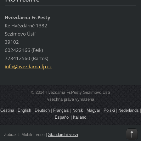
Hvězdárna Fr.Pešty
Ke Hvězdárně 1382
Sezimovo Ústí
39102
602422166 (Feik)
778412560 (Bartoš)
info@hve
zdarna-f
p.cz
© 2014 Hvězdárna Fr.Pešty Sezimovo Ústí
všechna práva vyhrazena
Čeština
|
English
|
Deutsch
|
Français
|
Norsk
|
Magyar
|
Polski
|
Nederlands
|
Español
|
Italiano
Zobrazit:
Mobilní verzi
|
Standardní verzi