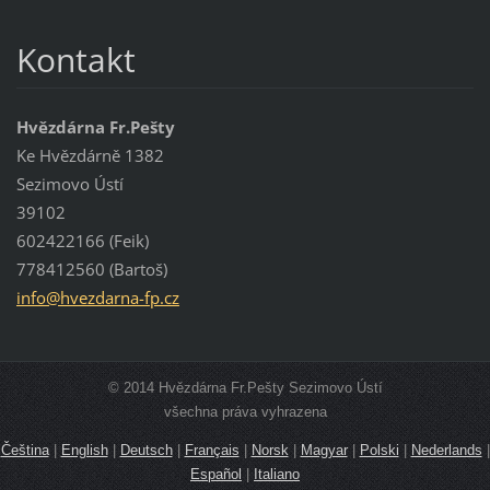
Kontakt
Hvězdárna Fr.Pešty
Ke Hvězdárně 1382
Sezimovo Ústí
39102
602422166 (Feik)
778412560 (Bartoš)
info@hve
zdarna-f
p.cz
© 2014 Hvězdárna Fr.Pešty Sezimovo Ústí
všechna práva vyhrazena
Čeština
|
English
|
Deutsch
|
Français
|
Norsk
|
Magyar
|
Polski
|
Nederlands
|
Español
|
Italiano