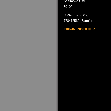
Sezimovo Ústí
39102
602422166 (Feik)
778412560 (Bartoš)
info@hve
zdarna-f
p.cz