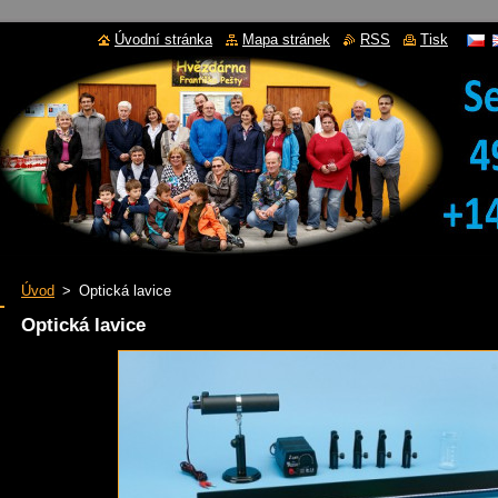
Úvodní stránka
Mapa stránek
RSS
Tisk
Úvod
>
Optická lavice
Optická lavice