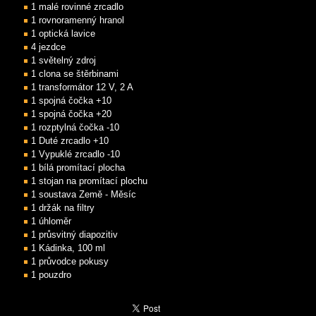
1 malé rovinné zrcadlo
1 rovnoramenný hranol
1 optická lavice
4 jezdce
1 světelný zdroj
1 clona se štěrbinami
1 transformátor 12 V, 2 A
1 spojná čočka +10
1 spojná čočka +20
1 rozptylná čočka -10
1 Duté zrcadlo +10
1 Vypuklé zrcadlo -10
1 bílá promítací plocha
1 stojan na promítací plochu
1 soustava Země - Měsíc
1 držák na filtry
1 úhloměr
1 průsvitný diapozitiv
1 Kádinka, 100 ml
1 průvodce pokusy
1 pouzdro