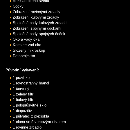
Rozklad bílého světla
Čočky
Zobrazení rovinnými zrcadly
Zobrazení kulovými zrcadly
Společné body kulových zrcadel
Zobrazení spojnými čočkami
Společné body spojných čoček
Oko a vady oka
Korekce vad oka
Složený mikroskop
Dataprojektor
Původní vybavení:
1 pravítko
1 rovnostranný hranol
1 červený filtr
1 zelený filtr
1 fialový filtr
1 poloprůsvitné sklo
1 diapozitiv
1 půlválec z plexiskla
1 clona se čtvercovým otvorem
1 rovinné zrcadlo