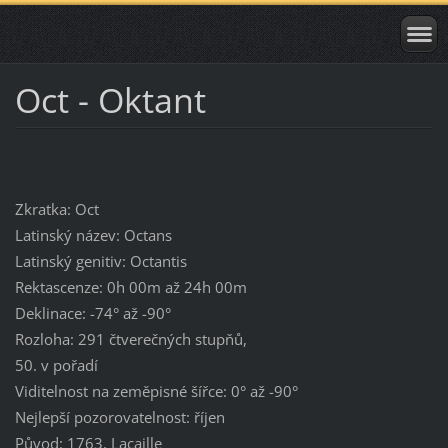
Oct - Oktant
Zkratka: Oct
Latinský název: Octans
Latinský genitiv: Octantis
Rektascenze: 0h 00m až 24h 00m
Deklinace: -74° až -90°
Rozloha: 291 čtverečných stupňů,
50. v pořadí
Viditelnost na zeměpisné šířce: 0° až -90°
Nejlepší pozorovatelnost: říjen
Původ: 1763, Lacaille