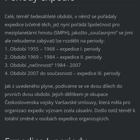
Celé, téměř šedesátileté období, v němž se pořádaly
expedice (včetně těch, jež nyní pořádá Společnost pro
meziplanetární hmotu (SMPH), jakožto „současnými“ se jimi
ale nebudeme zabývat) lze rozdělit na periody:
1. Období 1955 – 1968 – expedice I. periody
2. Období 1969 – 1984 – expedice II. periody
3. Období „nečinnosti“ 1984 - 2007
4. Období 2007 do současnosti – expedice III. periody
Jak z uvedeného plyne, podíváme se ve dvou dílech do
prvních dvou období. Jejich dělítkem je okupace
Československa vojsky Varšavské smlouvy, která měla pro
organizaci expedic význam zcela zásadní. Došlo totiž téměř k
totální změně v osobách expedice organizujících.