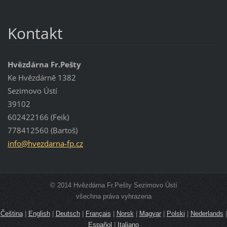
Kontakt
Hvězdárna Fr.Pešty
Ke Hvězdárně 1382
Sezimovo Ústí
39102
602422166 (Feik)
778412560 (Bartoš)
info@hve
zdarna-f
p.cz
© 2014 Hvězdárna Fr.Pešty Sezimovo Ústí
všechna práva vyhrazena
Čeština
|
English
|
Deutsch
|
Français
|
Norsk
|
Magyar
|
Polski
|
Nederlands
|
Español
|
Italiano