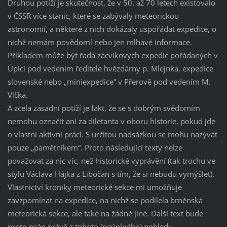
Druhou potíží je skutečnost, že v 50. až 70 letech existovalo
v ČSSR více stanic, které se zabývaly meteorickou
astronomií, a některé z nich dokázaly uspořádat expedice, o
nichž nemám povědomí nebo jen mlhavé informace.
Příkladem může být řada zácvikových expedic pořádaných v
Úpici pod vedením ředitele hvězdárny p. Mlejnka, expedice
slovenské nebo „miniexpedice“ v Přerově pod vedením M.
Vlčka.
A zcela zásadní potíží je fakt, že se s dobrým svědomím
nemohu označit ani za diletanta v oboru historie, pokud jde
o vlastní aktivní práci. S určitou nadsázkou se mohu nazývat
pouze „pamětníkem“. Proto následující texty nelze
považovat za nic víc, než historické vyprávění (tak trochu ve
stylu Václava Hájka z Libočan s tím, že si nebudu vymýšlet).
Vlastnictví kroniky meteorické sekce mi umožňuje
zavzpomínat na expedice, na nichž se podílela brněnská
meteorická sekce, ale také na žádné jiné. Další text bude
proto psán právě z tohoto (neúplného) pohledu.