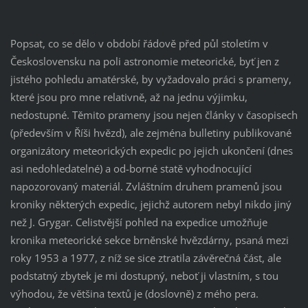
Popsat, co se dělo v období řádově před půl stoletím v
Československu na poli astronomie meteorické, byť jen z
jistého pohledu amatérské, by vyžadovalo práci s prameny,
které jsou pro mne relativně, až na jednu výjimku,
nedostupné. Těmito prameny jsou nejen články v časopisech
(především v Říši hvězd), ale zejména bulletiny publikované
organizátory meteorických expedic po jejich ukončení (dnes
asi nedohledatelné) a od-borné statě vyhodnocující
napozorovaný materiál. Zvláštním druhem pramenů jsou
kroniky některých expedic, jejichž autorem nebyl nikdo jiný
než J. Grygar. Celistvější pohled na expedice umožňuje
kronika meteorické sekce brněnské hvězdárny, psaná mezi
roky 1953 a 1977, z níž se sice ztratila závěrečná část, ale
podstatný zbytek je mi dostupný, neboť ji vlastním, s tou
výhodou, že většina textů je (doslovně) z mého pera.