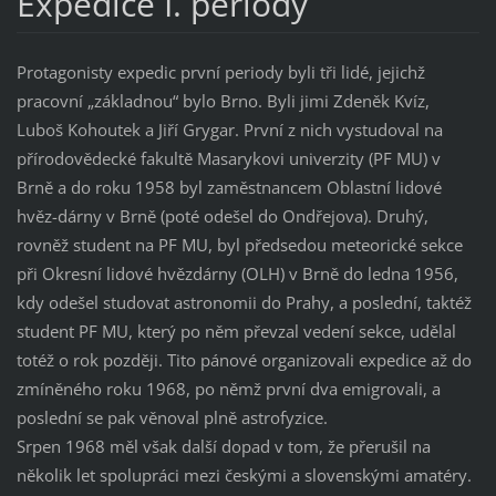
Expedice I. periody
Protagonisty expedic první periody byli tři lidé, jejichž
pracovní „základnou“ bylo Brno. Byli jimi Zdeněk Kvíz,
Luboš Kohoutek a Jiří Grygar. První z nich vystudoval na
přírodovědecké fakultě Masarykovi univerzity (PF MU) v
Brně a do roku 1958 byl zaměstnancem Oblastní lidové
hvěz-dárny v Brně (poté odešel do Ondřejova). Druhý,
rovněž student na PF MU, byl předsedou meteorické sekce
při Okresní lidové hvězdárny (OLH) v Brně do ledna 1956,
kdy odešel studovat astronomii do Prahy, a poslední, taktéž
student PF MU, který po něm převzal vedení sekce, udělal
totéž o rok později. Tito pánové organizovali expedice až do
zmíněného roku 1968, po němž první dva emigrovali, a
poslední se pak věnoval plně astrofyzice.
Srpen 1968 měl však další dopad v tom, že přerušil na
několik let spolupráci mezi českými a slovenskými amatéry.